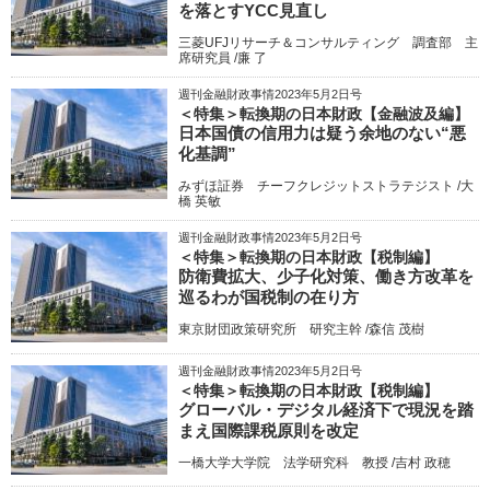
を落とすYCC見直し
三菱UFJリサーチ＆コンサルティング 調査部 主
席研究員 /廉 了
週刊金融財政事情2023年5月2日号
＜特集＞転換期の日本財政【金融波及編】
日本国債の信用力は疑う余地のない“悪
化基調”
みずほ証券 チーフクレジットストラテジスト /大
橋 英敏
週刊金融財政事情2023年5月2日号
＜特集＞転換期の日本財政【税制編】
防衛費拡大、少子化対策、働き方改革を
巡るわが国税制の在り方
東京財団政策研究所 研究主幹 /森信 茂樹
週刊金融財政事情2023年5月2日号
＜特集＞転換期の日本財政【税制編】
グローバル・デジタル経済下で現況を踏
まえ国際課税原則を改定
一橋大学大学院 法学研究科 教授 /吉村 政穂