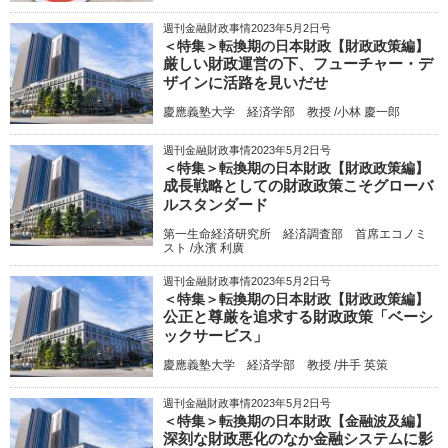
週刊金融財政事情2023年5月2日号
＜特集＞転換期の日本財政【財政政策編】
厳しい財政運営の下、フューチャー・デ
ザインに活路を見いだせ
慶應義塾大学 経済学部 教授 /小林 慶一郎
週刊金融財政事情2023年5月2日号
＜特集＞転換期の日本財政【財政政策編】
成長戦略としての財政政策こそグローバ
ルスタンダード
第一生命経済研究所 経済調査部 首席エコノミ
スト /永濱 利廣
週刊金融財政事情2023年5月2日号
＜特集＞転換期の日本財政【財政政策編】
公正と尊厳を追求する財政政策「ベーシ
ックサービス」
慶應義塾大学 経済学部 教授 /井手 英策
週刊金融財政事情2023年5月2日号
＜特集＞転換期の日本財政【金融波及編】
深刻な財政悪化のなか金融システムに影