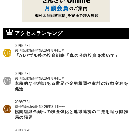
ト
ジ
り
ペ
ー
ジ
アクセスランキング
2026.07.31.
週刊金融財政事情2026年8月4日号
『AIバブル後の投資戦略「真の分散投資を求めて」』
2026.07.31.
週刊金融財政事情2026年8月4日号
本格的な金利のある世界が金融機関や家計の行動変容を
促進
2026.07.31.
週刊金融財政事情2026年8月4日号
協同組織金融への検査強化と地域連携の二兎を追う財務
局の限界
2020.03.20.