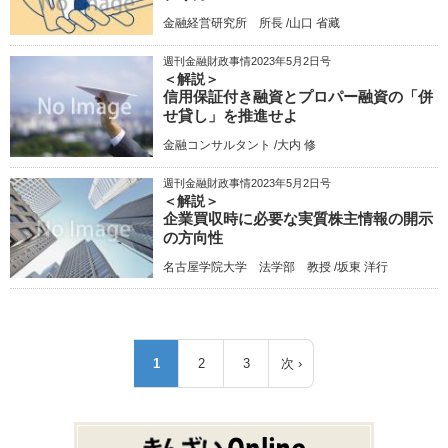
金融経営研究所 所長 /山口 省藏
週刊金融財政事情2023年5月2日号
＜解説＞
信用保証付き融資とプロパー融資の「併
せ貸し」を推進せよ
金融コンサルタント /大内 修
週刊金融財政事情2023年5月2日号
＜解説＞
企業買収時に必要な実質株主情報の開示
の方向性
名古屋学院大学 法学部 教授 /坂東 洋行
ペ
1
2
3
次 ›
カ
ペ
ペ
次
ー
レ
ー
ー
ペ
ジ
ン
ジ
ジ
ー
送