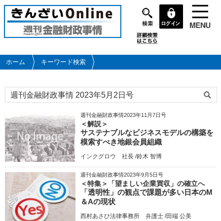
メ
イ
ン
コ
ン
テ
ホーム
キーワード検索
ン
ツ
に
移
動
週刊金融財政事情2023年11月7日号
＜解説＞
サステナブルなビジネスモデルの構築を
模索すべき地銀会員組織
インクグロウ 社長 /鈴木 智博
週刊金融財政事情2023年9月5日号
＜特集＞「望ましい企業買収」の確立へ
「透明性」の観点で課題が多い日本のM
＆Aの現状
西村あさひ法律事務所 弁護士 /田端 公美