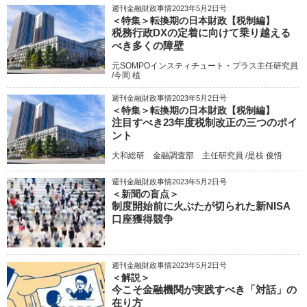
週刊金融財政事情2023年5月2日号
＜特集＞転換期の日本財政【税制編】
税務行政DXの定着に向けて乗り越える
べき多くの障壁
元SOMPOインスティチュート・プラス主任研究員
/今岡 植
週刊金融財政事情2023年5月2日号
＜特集＞転換期の日本財政【税制編】
注目すべき23年度税制改正の三つのポイ
ント
大和総研 金融調査部 主任研究員 /是枝 俊悟
週刊金融財政事情2023年5月2日号
＜新聞の盲点＞
制度開始前に火ぶたが切られた新NISA
口座獲得競争
週刊金融財政事情2023年5月2日号
＜解説＞
今こそ金融機関が実践すべき「対話」の
在り方