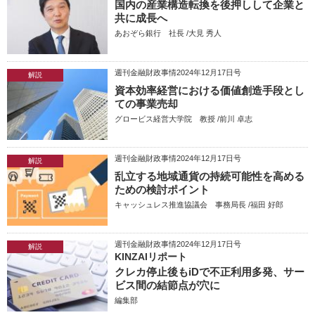
国内の産業構造転換を後押しして企業と
共に成長へ
あおぞら銀行 社長 /大見 秀人
週刊金融財政事情2024年12月17日号
解説
資本効率経営における価値創造手段とし
ての事業売却
グロービス経営大学院 教授 /前川 卓志
週刊金融財政事情2024年12月17日号
解説
乱立する地域通貨の持続可能性を高める
ための検討ポイント
キャッシュレス推進協議会 事務局長 /福田 好郎
週刊金融財政事情2024年12月17日号
解説
KINZAIリポート
クレカ停止後もiDで不正利用多発、サー
ビス間の結節点が穴に
編集部