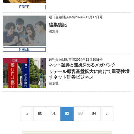
FREE
週刊金融財政事情2024年12月17日号
編集後記
編集部
FREE
週刊金融財政事情2024年12月10日号
特集
ネット証券と連携深めるメガバンク
リテール顧客基盤拡大に向けて重要性増
すネット証券ビジネス
編集部
ペ
‹‹
90
91
92
93
94
››
前
ペ
ペ
カ
ペ
ペ
次
ー
ペ
ー
ー
レ
ー
ー
ペ
ジ