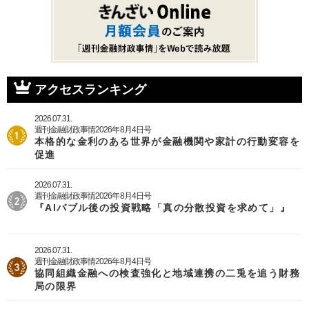
ー
ジ
ジ
ン
ジ
ジ
ー
送
ジ
ト
ジ
り
ペ
ー
ジ
アクセスランキング
2026.07.31.
週刊金融財政事情2026年8月4日号
本格的な金利のある世界が金融機関や家計の行動変容を
促進
2026.07.31.
週刊金融財政事情2026年8月4日号
『AIバブル後の投資戦略「真の分散投資を求めて」』
2026.07.31.
週刊金融財政事情2026年8月4日号
協同組織金融への検査強化と地域連携の二兎を追う財務
局の限界