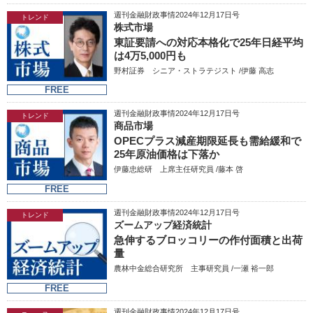
週刊金融財政事情2024年12月17日号
トレンド
株式市場
東証要請への対応本格化で25年日経平均
は4万5,000円も
野村証券 シニア・ストラテジスト /伊藤 高志
FREE
週刊金融財政事情2024年12月17日号
トレンド
商品市場
OPECプラス減産期限延長も需給緩和で
25年原油価格は下落か
伊藤忠総研 上席主任研究員 /藤本 啓
FREE
週刊金融財政事情2024年12月17日号
トレンド
ズームアップ経済統計
急伸するブロッコリーの作付面積と出荷
量
農林中金総合研究所 主事研究員 /一瀬 裕一郎
FREE
週刊金融財政事情2024年12月17日号