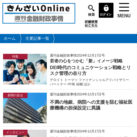
メ
イ
ン
コ
ン
テ
ホーム
主要記事一覧
ン
ツ
週刊金融財政事情2024年12月17日号
に
特集
若者の心をつかむ「新」イメージ戦略
移
DEI時代のコミュニケーション戦略とリ
動
スク管理の在り方
デロイト トーマツ ファイナンシャルアドバイザリー
パートナー /中島 祐輔 ほか
週刊金融財政事情2024年12月17日号
新聞の盲点
不満の地銀、病院への支援を阻む福祉医
療機構の担保設定に異議
週刊金融財政事情2024年12月17日号
インタビュー