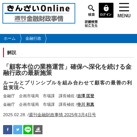
メ
イ
ン
コ
ン
テ
ホーム
金融行政
ン
ツ
解説
に
移
「顧客本位の業務運営」確保へ深化を続ける金
動
融行政の最新施策
ルールとプリンシプルを組み合わせて顧客の最善の利
益実現へ
金融庁 企画市場局 市場課 課長補佐 /
吉澤 匡登
金融庁 企画市場局 市場課 課長補佐 /
寺川 和真
2025.02.28. /
週刊金融財政事情 2025年3月4日号