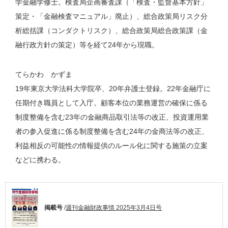
学金融学修士。検査局企画審査課（「検査・監督基本方針」
策定・「金融検査マニュアル」廃止）、総合政策局リスク分
析総括課（コンダクトリスク）、総合政策局総合政策課（金
融行政方針の策定）等を経て24年から現職。
てらかわ かずま
19年東京大学法科大学院卒、20年弁護士登録。22年金融庁に
任期付き職員として入庁。顧客本位の業務運営の確保に係る
制度整備を含む23年の金融商品取引法等の改正、投資運用業
者の参入促進に係る制度整備を含む24年の金商法等の改正、
利益相反の可能性の情報提供のルール化に関する施策の立案
などに携わる。
掲載号
/
週刊金融財政事情 2025年3月4日号