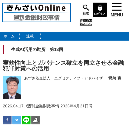
メ
イ
ン
コ
ン
テ
ホーム
連載
ン
ツ
生成AI活用の勘所 第13回
に
移
実効性向上とガバナンス確立を両立させる金融
動
犯罪対策への活用
あずさ監査法人 エグゼクティブ・アドバイザー /
尾崎 寛
2026.04.17. /
週刊金融財政事情 2026年4月21日号