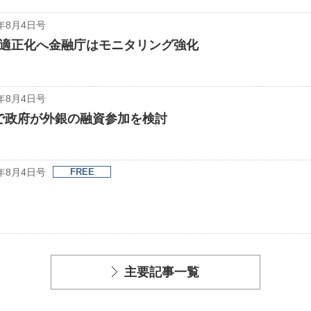
年8月4日号
適正化へ金融庁はモニタリング強化
年8月4日号
資で政府が外銀の融資参加を検討
年8月4日号
FREE
主要記事一覧