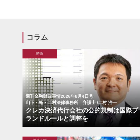
コラム
時論
週刊金融財政事情2026年8月4日号
山下・柘・二村法律事務所 弁護士 /二村 浩一
クレカ決済代行会社の公的規制は国際ブ
ランドルールと調整を