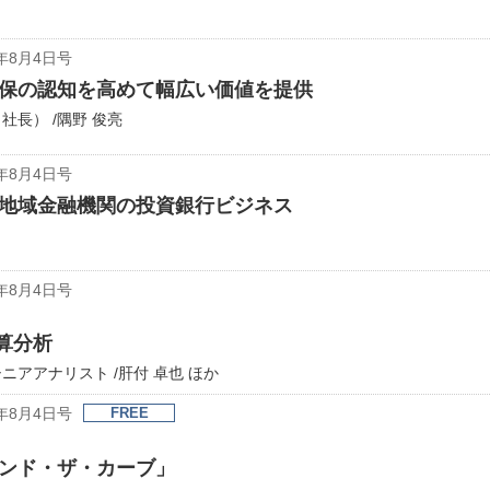
年8月4日号
保の認知を高めて幅広い価値を提供
長） /隅野 俊亮
年8月4日号
地域金融機関の投資銀行ビジネス
年8月4日号
決算分析
アアナリスト /肝付 卓也 ほか
年8月4日号
FREE
ンド・ザ・カーブ」