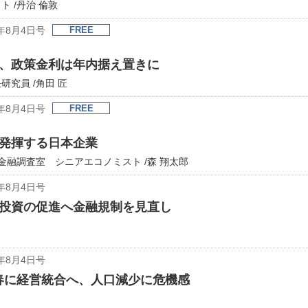
 /丹治 倫敦
年8月4日号
FREE
、政策金利は年内据え置きに
究員 /角田 匠
年8月4日号
FREE
発揮する日本企業
金融調査室 シニアエコノミスト /森 翔太郎
年8月4日号
投資の促進へ金融規制を見直し
年8月4日号
春に経営統合へ、人口減少に危機感