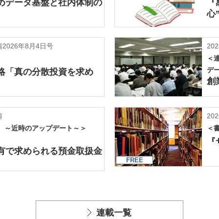
ためデータ基盤と社内体制の
『
心
2026年8月4日号
202
＜
デ
戦略「真の分散投資を求め
創
情
202
 ～近時のアップデート～＞
＜
『
有で求められる預金取扱金
FREE
連載一覧