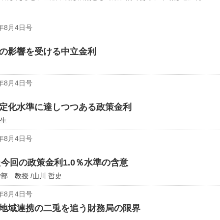
年8月4日号
の影響を受ける中立金利
年8月4日号
定化水準に達しつつある政策金利
勇生
年8月4日号
た今回の政策金利1.0％水準の含意
 教授 /山川 哲史
年8月4日号
地域連携の二兎を追う財務局の限界