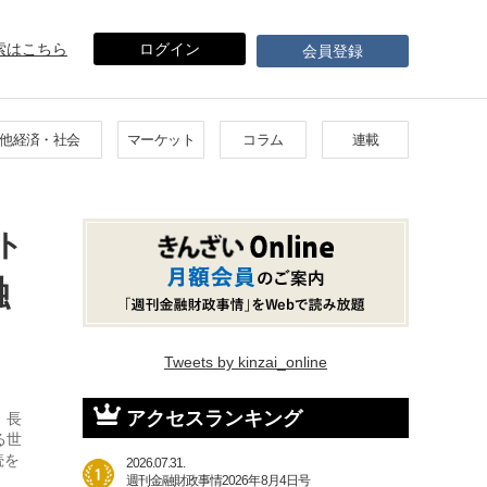
索はこちら
ログイン
会員登録
他経済・社会
マーケット
コラム
連載
ト
融
Tweets by kinzai_online
アクセスランキング
。長
る世
続を
2026.07.31.
週刊金融財政事情2026年8月4日号