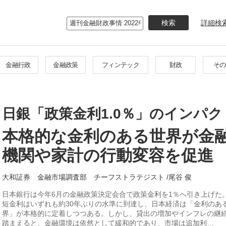
メ
イ
詳細検
ン
コ
ン
テ
金融行政
金融政策
フィンテック
財政
その
ン
ツ
に
移
日銀「政策金利1.0％」のインパク
動
本格的な金利のある世界が金
機関や家計の行動変容を促進
大和証券 金融市場調査部 チーフストラテジスト /尾谷 俊
日本銀行は今年6月の金融政策決定会合で政策金利を1％へ引き上げた
短金利はいずれも約30年ぶりの水準に到達し、日本経済は「金利のあ
界」が本格的に定着しつつある。しかし、貸出の増加やインフレの継
踏まえると、金融環境は依然として緩和的であり、市場は追加利…