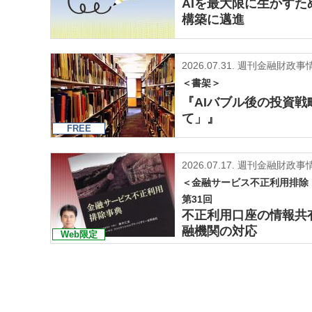
AIを最大限に生かす
構築に邁進
2026.07.31.
週刊金融財政事情
＜書架＞
『AIバブル後の投資
て」』
FREE
2026.07.17.
週刊金融財政事
＜金融サービス不正利用排除
第31回
不正利用口座の情報共
融機関の対応
Web限定