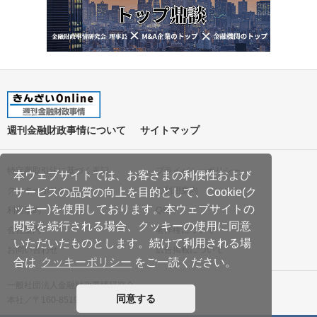
週刊金融財政事情について
サイトマップ
特定商取引法に基づく表記
プライバシーポリシー
本ウェブサイトでは、お客さまの利便性および
クッキーポリシー
ご利用案内
サービスの品質の向上を目的として、Cookie(ク
ッキー)を使用しております。本ウェブサイトの
利用規約
Q&A
閲覧を続行される場合、クッキーの使用に同意
会社案内
著作権について
いただいたものとします。続けて利用される場
お問い合わせ
広告掲載について
合は
クッキーポリシー
をご一読ください。
一般社団法人金融財政事情研究会
同意する
本社／〒160-8519 東京都新宿区南元町19