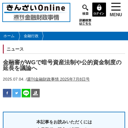
メ
イ
ン
コ
ン
テ
ホーム
金融行政
ン
ツ
ニュース
に
移
金融審がWGで暗号資産法制や公的資金制度の
動
延長を議論へ
2025.07.04. /
週刊金融財政事情 2025年7月8日号
本記事をお読みいただくには