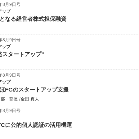
年8月9日号
アップ
となる経営者株式担保融資
年8月9日号
アップ
発スタートアップ”
年8月9日号
アップ
ほFGのスタートアップ支援
 部長 /金田 真人
年8月9日号
YCに公的個人認証の活用機運