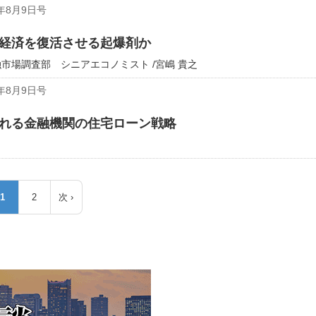
年8月9日号
経済を復活させる起爆剤か
市場調査部 シニアエコノミスト /宮嶋 貴之
年8月9日号
れる金融機関の住宅ローン戦略
1
2
次 ›
カ
ペ
次
レ
ー
ペ
ン
ジ
ー
ト
ジ
ペ
ー
ジ