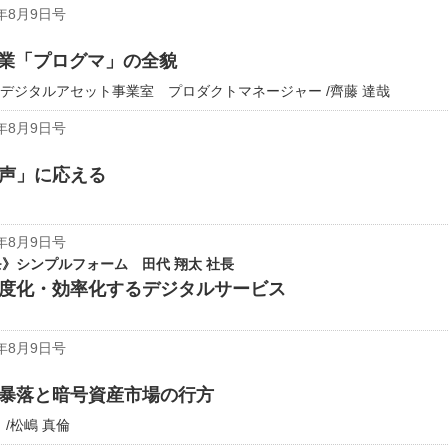
年8月9日号
事業「プログマ」の全貌
デジタルアセット事業室 プロダクトマネージャー /齊藤 達哉
年8月9日号
声」に応える
年8月9日号
》シンプルフォーム 田代 翔太 社長
度化・効率化するデジタルサービス
年8月9日号
暴落と暗号資産市場の行方
/松嶋 真倫