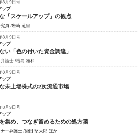
年8月9日号
アップ
な「スケールアップ」の観点
員 /岩崎 薫里
年8月9日号
アップ
ない「色の付いた資金調達」
護士 /増島 雅和
年8月9日号
アップ
な未上場株式の2次流通市場
年8月9日号
アップ
を集め、つなぎ留めるための処方箋
ー弁護士 /柴田 堅太郎 ほか