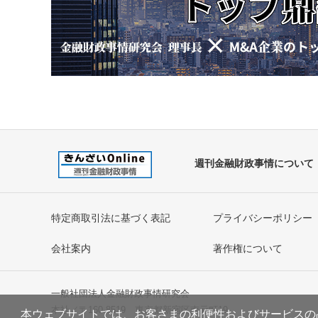
週刊金融財政事情について
特定商取引法に基づく表記
プライバシーポリシー
会社案内
著作権について
一般社団法人金融財政事情研究会
本社／〒160-8519 東京都新宿区南元町19
本ウェブサイトでは、お客さまの利便性およびサービスの品