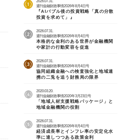
2026.07.31.
週刊金融財政事情2026年8月4日号
『AIバブル後の投資戦略「真の分散
投資を求めて」』
2026.07.31.
週刊金融財政事情2026年8月4日号
本格的な金利のある世界が金融機関
や家計の行動変容を促進
2026.07.31.
週刊金融財政事情2026年8月4日号
協同組織金融への検査強化と地域連
携の二兎を追う財務局の限界
2020.03.20.
週刊金融財政事情2020年3月23日号
「地域人材支援戦略パッケージ」と
地域金融機関の役割
2026.07.31.
週刊金融財政事情2026年8月4日号
経済成長率とインフレ率の安定化水
準に達しつつある政策金利