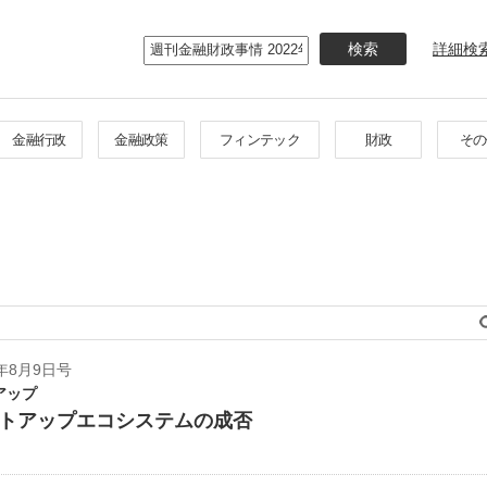
メ
イ
詳細検
ン
コ
ン
テ
金融行政
金融政策
フィンテック
財政
その
ン
ツ
に
移
動
年8月9日号
アップ
トアップエコシステムの成否