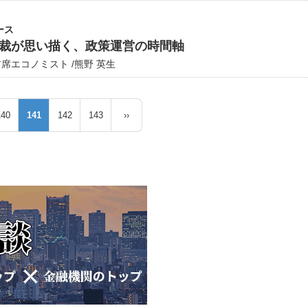
ース
裁が思い描く、政策運営の時間軸
エコノミスト /熊野 英生
140
141
142
143
››
ペ
カ
ペ
ペ
次
ー
レ
ー
ー
ペ
ジ
ン
ジ
ジ
ー
ト
ジ
ペ
ー
ジ