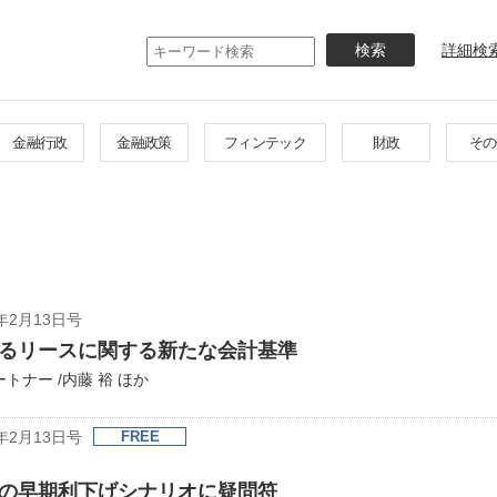
メ
イ
詳細検
ン
コ
ン
テ
金融行政
金融政策
フィンテック
財政
その
ン
ツ
に
移
動
年2月13日号
るリースに関する新たな会計基準
ナー /内藤 裕 ほか
年2月13日号
FREE
の早期利下げシナリオに疑問符