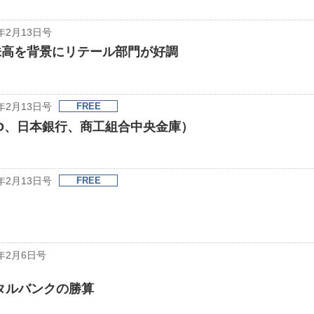
年2月13日号
、株高を背景にリテール部門が好調
年2月13日号
FREE
D、日本銀行、商工組合中央金庫）
年2月13日号
FREE
年2月6日号
タルバンクの勝算