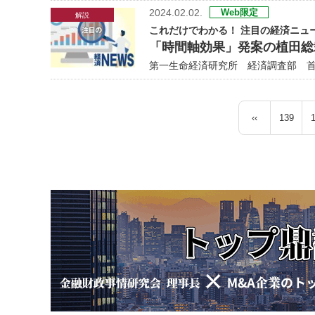
2024.02.02.
Web限定
解説
これだけでわかる！ 注目の経済ニュ
「時間軸効果」発案の植田総
第一生命経済研究所 経済調査部 首席
ペ
‹‹
139
ー
前
ペ
ジ
ペ
ー
送
ー
ジ
り
ジ