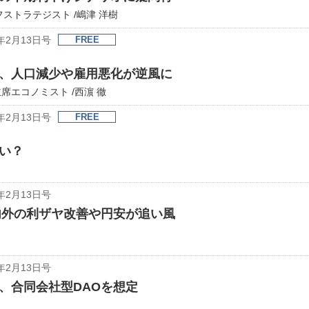
ストラテジスト /嶋津 洋樹
年2月13日号
FREE
、人口減少や雇用悪化が逆風に
エコノミスト /西濵 徹
年2月13日号
FREE
い？
年2月13日号
国内外の利ザヤ改善や円安が追い風
年2月13日号
、合同会社型DAOを想定