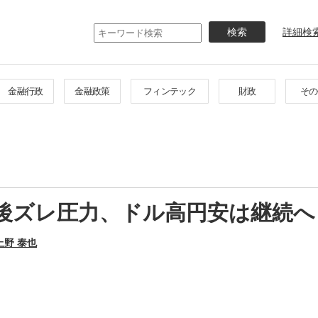
メ
イ
詳細検
ン
コ
ン
テ
金融行政
金融政策
フィンテック
財政
その
ン
ツ
に
移
動
後ズレ圧力、ドル高円安は継続へ
上野 泰也