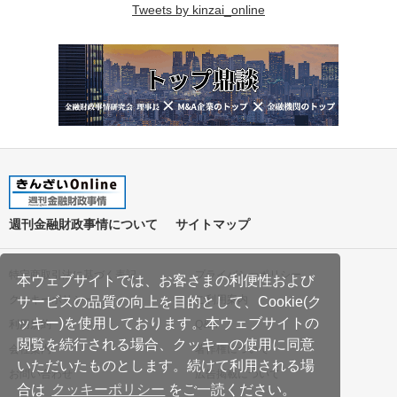
Tweets by kinzai_online
週刊金融財政事情について
サイトマップ
特定商取引法に基づく表記
プライバシーポリシー
本ウェブサイトでは、お客さまの利便性および
クッキーポリシー
ご利用案内
サービスの品質の向上を目的として、Cookie(ク
ッキー)を使用しております。本ウェブサイトの
利用規約
Q&A
閲覧を続行される場合、クッキーの使用に同意
会社案内
著作権について
いただいたものとします。続けて利用される場
お問い合わせ
広告掲載について
合は
クッキーポリシー
をご一読ください。