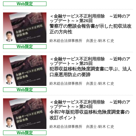
Web限定
＜金融サービス不正利用排除 ～近時のア
ップデート～＞第26回
警察庁の懇談会報告書が示した犯収法改
正の方向性
鈴木総合法律事務所 弁護士 /鈴木 仁史
Web限定
＜金融サービス不正利用排除 ～近時のア
ップデート～＞第25回
犯罪収益移転危険度調査書に学ぶ、法人
口座悪用防止の要諦
鈴木総合法律事務所 弁護士 /鈴木 仁史
Web限定
＜金融サービス不正利用排除 ～近時のア
ップデート～＞第24回
令和7年版犯罪収益移転危険度調査書の
改訂ポイント
鈴木総合法律事務所 弁護士 /鈴木 仁史
Web限定