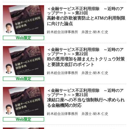
＜金融サービス不正利用排除 ～近時のア
ップデート～＞第23回
高齢者の詐欺被害防止とATMの利用制限
に向けた論点
鈴木総合法律事務所 弁護士 /鈴木 仁史
Web限定
＜金融サービス不正利用排除 ～近時のア
ップデート～＞第22回
IBの悪用増加を踏まえたトクリュウ対策
と要請文改訂のポイント
鈴木総合法律事務所 弁護士 /鈴木 仁史
Web限定
＜金融サービス不正利用排除 ～近時のア
ップデート～＞第21回
凍結口座への不当な強制執行へ求められ
る金融機関の対応
鈴木総合法律事務所 弁護士 /鈴木 仁史
Web限定