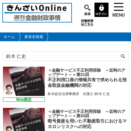
メ
イ
ン
コ
ン
テ
ホーム
著者名検索
ン
ツ
に
移
動
＜金融サービス不正利用排除 ～近時のア
ップデート～＞第31回
不正利用口座の情報共有で求められる預
金取扱金融機関の対応
鈴木総合法律事務所 弁護士 /鈴木 仁史
Web限定
＜金融サービス不正利用排除 ～近時のア
ップデート～＞第30回
暗号資産を用いた不動産取引におけるマ
ネロンリスクへの対応