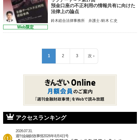
預金口座の不正利用の情報共有に向けた
法律上の論点
鈴木総合法律事務所 弁護士 /鈴木 仁史
Web限定
ペ
1
2
3
次 ›
カ
ペ
ペ
次
ー
レ
ー
ー
ペ
ジ
ン
ジ
ジ
ー
送
ト
ジ
り
ペ
ー
ジ
アクセスランキング
2026.07.31.
週刊金融財政事情2026年8月4日号