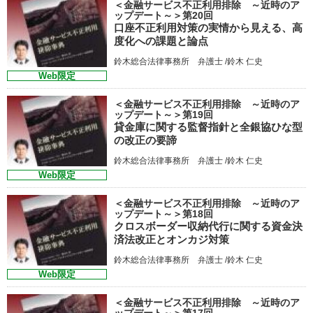
＜金融サービス不正利用排除 ～近時のア
ップデート～＞第20回
口座不正利用対策の実情から見える、高
度化への課題と論点
鈴木総合法律事務所 弁護士 /鈴木 仁史
Web限定
＜金融サービス不正利用排除 ～近時のア
ップデート～＞第19回
貸金庫に関する監督指針と全銀協ひな型
の改正の要諦
鈴木総合法律事務所 弁護士 /鈴木 仁史
Web限定
＜金融サービス不正利用排除 ～近時のア
ップデート～＞第18回
クロスボーダー収納代行に関する資金決
済法改正とオンカジ対策
鈴木総合法律事務所 弁護士 /鈴木 仁史
Web限定
＜金融サービス不正利用排除 ～近時のア
ップデート～＞第17回