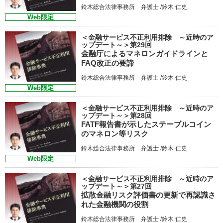
鈴木総合法律事務所 弁護士 /鈴木 仁史
Web限定
＜金融サービス不正利用排除 ～近時のア
ップデート～＞第29回
金融庁によるマネロンガイドラインと
FAQ改正の要諦
鈴木総合法律事務所 弁護士 /鈴木 仁史
Web限定
＜金融サービス不正利用排除 ～近時のア
ップデート～＞第28回
FATF報告書が示したステーブルコイン
のマネロン等リスク
鈴木総合法律事務所 弁護士 /鈴木 仁史
Web限定
＜金融サービス不正利用排除 ～近時のア
ップデート～＞第27回
拡散金融リスク評価書の更新で再認識さ
れた金融機関の役割
鈴木総合法律事務所 弁護士 /鈴木 仁史