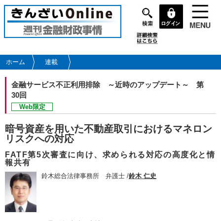
メ
イ
ン
コ
ン
テ
ホーム
連載
ン
ツ
金融サービス不正利用排除 ～近時のアップデート～
第
に
30回
移
Web限定
動
暗号資産を用いた不動産取引におけるマネロン
リスクへの対応
FATF第5次審査に向け、求められる対応の高度化と情
報共有
鈴木総合法律事務所 弁護士 /
鈴木 仁史