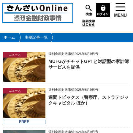
メ
イ
ン
コ
ン
テ
ホーム
主要記事一覧
ン
ツ
週刊金融財政事情2026年6月9日号
に
ニュース
MUFGがチャットGPTと対話型の家計簿
移
サービスを提供
動
週刊金融財政事情2026年6月9日号
ニュース
週間トピックス（警察庁、ストラテジッ
クキャピタル ほか）
FREE
週刊金融財政事情2026年6月9日号