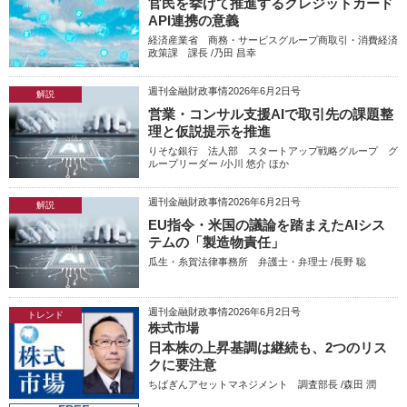
官民を挙げて推進するクレジットカード
API連携の意義
経済産業省 商務・サービスグループ商取引・消費経済
政策課 課長 /乃田 昌幸
週刊金融財政事情2026年6月2日号
解説
営業・コンサル支援AIで取引先の課題整
理と仮説提示を推進
りそな銀行 法人部 スタートアップ戦略グループ グ
ループリーダー /小川 悠介 ほか
週刊金融財政事情2026年6月2日号
解説
EU指令・米国の議論を踏まえたAIシス
テムの「製造物責任」
瓜生・糸賀法律事務所 弁護士・弁理士 /長野 聡
週刊金融財政事情2026年6月2日号
トレンド
株式市場
日本株の上昇基調は継続も、2つのリス
クに要注意
ちばぎんアセットマネジメント 調査部長 /森田 潤