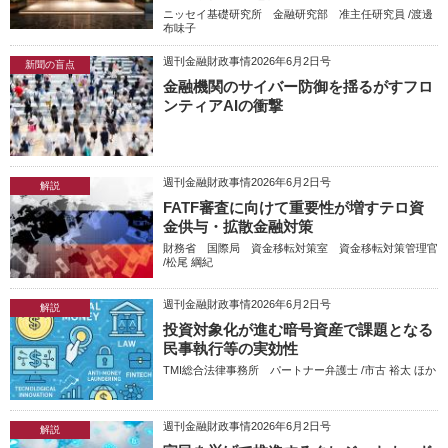
ニッセイ基礎研究所 金融研究部 准主任研究員 /渡邊
布味子
週刊金融財政事情2026年6月2日号
新聞の盲点
金融機関のサイバー防御を揺るがすフロ
ンティアAIの衝撃
週刊金融財政事情2026年6月2日号
解説
FATF審査に向けて重要性が増すテロ資
金供与・拡散金融対策
財務省 国際局 資金移転対策室 資金移転対策管理官
/松尾 綱紀
週刊金融財政事情2026年6月2日号
解説
投資対象化が進む暗号資産で課題となる
民事執行等の実効性
TMI総合法律事務所 パートナー弁護士 /市古 裕太 ほか
週刊金融財政事情2026年6月2日号
解説