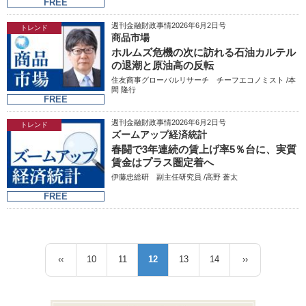
FREE
週刊金融財政事情2026年6月2日号
トレンド
商品市場
ホルムズ危機の次に訪れる石油カルテル
の退潮と原油高の反転
住友商事グローバルリサーチ チーフエコノミスト /本
間 隆行
FREE
週刊金融財政事情2026年6月2日号
トレンド
ズームアップ経済統計
春闘で3年連続の賃上げ率5％台に、実質
賃金はプラス圏定着へ
伊藤忠総研 副主任研究員 /高野 蒼太
FREE
ペ
‹‹
10
11
12
13
14
››
前
ペ
ペ
カ
ペ
ペ
次
ー
ペ
ー
ー
レ
ー
ー
ペ
ジ