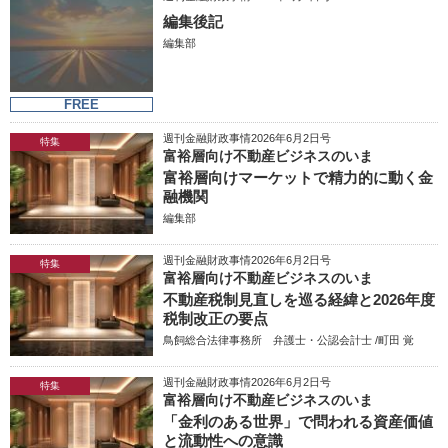
編集後記
編集部
FREE
週刊金融財政事情2026年6月2日号
特集
富裕層向け不動産ビジネスのいま
富裕層向けマーケットで精力的に動く金
融機関
編集部
週刊金融財政事情2026年6月2日号
特集
富裕層向け不動産ビジネスのいま
不動産税制見直しを巡る経緯と2026年度
税制改正の要点
鳥飼総合法律事務所 弁護士・公認会計士 /町田 覚
週刊金融財政事情2026年6月2日号
特集
富裕層向け不動産ビジネスのいま
「金利のある世界」で問われる資産価値
と流動性への意識