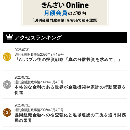
ー
ジ
ジ
ン
ジ
ジ
ー
送
ジ
ト
ジ
り
ペ
ー
ジ
アクセスランキング
2026.07.31.
週刊金融財政事情2026年8月4日号
『AIバブル後の投資戦略「真の分散投資を求めて」』
2026.07.31.
週刊金融財政事情2026年8月4日号
本格的な金利のある世界が金融機関や家計の行動変容を
促進
2026.07.31.
週刊金融財政事情2026年8月4日号
協同組織金融への検査強化と地域連携の二兎を追う財務
局の限界