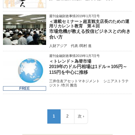
週刊金融財政事情2019年1月7日号
＜連載セミナー＞超直観支店長のための運
用リカレント教育 第４回
市場危機が教える投信ビジネスとの向き
合い方
人財アジア 代表 /岡村 進
週刊金融財政事情2019年1月7日号
＜トレンド＞為替市場
2019年のドル円相場は1ドル＝105円～
115円を中心に推移
三井住友アセットマネジメント シニアストラテ
ジスト /市川 雅浩
FREE
ペ
1
2
次 ›
カ
ペ
次
ー
レ
ー
ペ
ジ