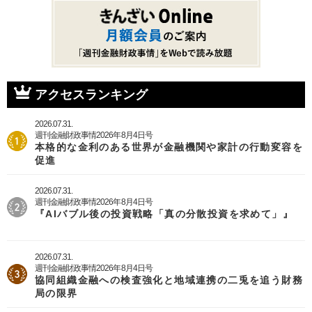
ン
ジ
ー
送
ト
ジ
り
ペ
ー
ジ
アクセスランキング
2026.07.31.
週刊金融財政事情2026年8月4日号
本格的な金利のある世界が金融機関や家計の行動変容を
促進
2026.07.31.
週刊金融財政事情2026年8月4日号
『AIバブル後の投資戦略「真の分散投資を求めて」』
2026.07.31.
週刊金融財政事情2026年8月4日号
協同組織金融への検査強化と地域連携の二兎を追う財務
局の限界