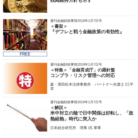
残高維持方針も示す
週刊金融財政事情2019年1月7日号
＜書架＞
『デフレと戦う金融政策の有効性』
FREE
週刊金融財政事情2019年1月7日号
＜特集＞「金融育成庁」の羅針盤
コンプラ・リスク管理への対応
森・濱田松本法律事務所 パートナー弁護士 /江平
享
週刊金融財政事情2019年1月7日号
＜解説＞
米中対立の陰で日中関係は好転し、「政
熱経熱」時代に突入か
日本総合研究所 理事 /呉 軍華