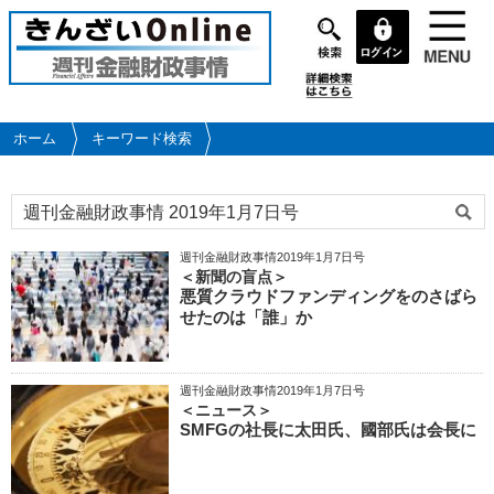
メ
イ
ン
コ
ン
テ
ホーム
キーワード検索
ン
ツ
に
移
動
週刊金融財政事情2019年1月7日号
＜新聞の盲点＞
悪質クラウドファンディングをのさばら
せたのは「誰」か
週刊金融財政事情2019年1月7日号
＜ニュース＞
SMFGの社長に太田氏、國部氏は会長に