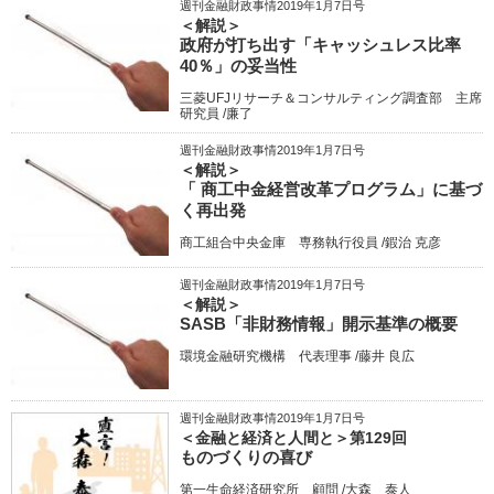
週刊金融財政事情2019年1月7日号
＜解説＞
政府が打ち出す「キャッシュレス比率
40％」の妥当性
三菱UFJリサーチ＆コンサルティング調査部 主席
研究員 /廉了
週刊金融財政事情2019年1月7日号
＜解説＞
「 商工中金経営改革プログラム」に基づ
く再出発
商工組合中央金庫 専務執行役員 /鍜治 克彦
週刊金融財政事情2019年1月7日号
＜解説＞
SASB「非財務情報」開示基準の概要
環境金融研究機構 代表理事 /藤井 良広
週刊金融財政事情2019年1月7日号
＜金融と経済と人間と＞第129回
ものづくりの喜び
第一生命経済研究所 顧問 /大森 泰人