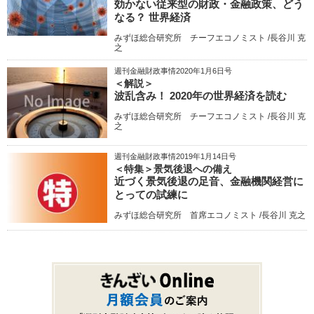
効かない従来型の財政・金融政策、どう
なる？ 世界経済
みずほ総合研究所 チーフエコノミスト /長谷川 克
之
週刊金融財政事情2020年1月6日号
＜解説＞
波乱含み！ 2020年の世界経済を読む
みずほ総合研究所 チーフエコノミスト /長谷川 克
之
週刊金融財政事情2019年1月14日号
＜特集＞景気後退への備え
近づく景気後退の足音、金融機関経営に
とっての試練に
みずほ総合研究所 首席エコノミスト /長谷川 克之