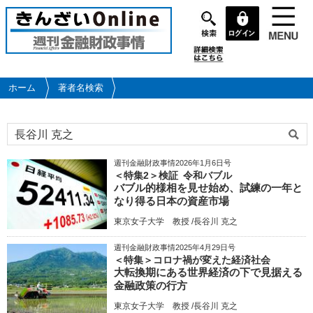
メ
イ
ン
コ
ン
テ
ホーム
著者名検索
ン
ツ
に
移
動
週刊金融財政事情2026年1月6日号
＜特集2＞検証 令和バブル
バブル的様相を見せ始め、試練の一年と
なり得る日本の資産市場
東京女子大学 教授 /長谷川 克之
週刊金融財政事情2025年4月29日号
＜特集＞コロナ禍が変えた経済社会
大転換期にある世界経済の下で見据える
金融政策の行方
東京女子大学 教授 /長谷川 克之