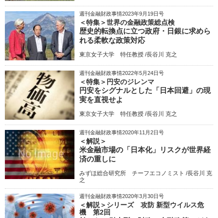
週刊金融財政事情2023年9月19日号
＜特集＞世界の金融政策総点検
歴史的転換点に立つ政府・日銀に求めら
れる柔軟な政策対応
東京女子大学 特任教授 /長谷川 克之
週刊金融財政事情2022年5月24日号
＜特集＞円安のジレンマ
円安をシグナルとした「日本回避」の現
実を直視せよ
東京女子大学 特任教授 /長谷川 克之
週刊金融財政事情2020年11月2日号
＜解説＞
米金融市場の「日本化」リスクが世界経
済の重しに
みずほ総合研究所 チーフエコノミスト /長谷川 克
之
週刊金融財政事情2020年3月30日号
＜解説＞シリーズ 攻防 新型ウイルス危
機 第2回