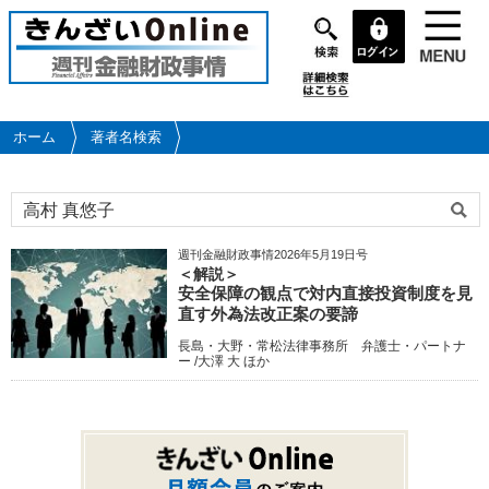
メ
イ
ン
コ
ン
テ
ホーム
著者名検索
ン
ツ
に
移
動
週刊金融財政事情2026年5月19日号
＜解説＞
安全保障の観点で対内直接投資制度を見
直す外為法改正案の要諦
長島・大野・常松法律事務所 弁護士・パートナ
ー /大澤 大 ほか