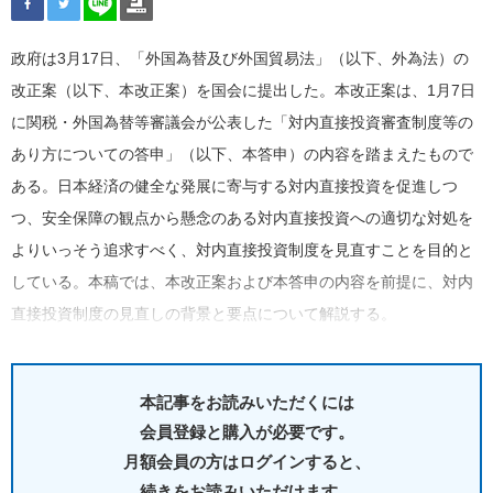
政府は3月17日、「外国為替及び外国貿易法」（以下、外為法）の
改正案（以下、本改正案）を国会に提出した。本改正案は、1月7日
に関税・外国為替等審議会が公表した「対内直接投資審査制度等の
あり方についての答申」（以下、本答申）の内容を踏まえたもので
ある。日本経済の健全な発展に寄与する対内直接投資を促進しつ
つ、安全保障の観点から懸念のある対内直接投資への適切な対処を
よりいっそう追求すべく、対内直接投資制度を見直すことを目的と
している。本稿では、本改正案および本答申の内容を前提に、対内
直接投資制度の見直しの背景と要点について解説する。
本記事をお読みいただくには
会員登録と購入が必要です。
月額会員の方はログインすると、
続きをお読みいただけます。