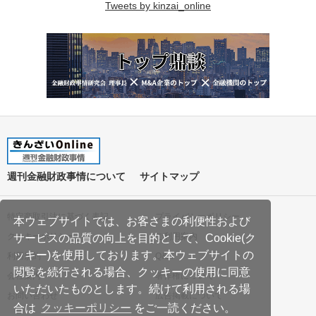
Tweets by kinzai_online
週刊金融財政事情について
サイトマップ
特定商取引法に基づく表記
プライバシーポリシー
本ウェブサイトでは、お客さまの利便性および
クッキーポリシー
ご利用案内
サービスの品質の向上を目的として、Cookie(ク
ッキー)を使用しております。本ウェブサイトの
利用規約
Q&A
閲覧を続行される場合、クッキーの使用に同意
会社案内
著作権について
いただいたものとします。続けて利用される場
お問い合わせ
広告掲載について
合は
クッキーポリシー
をご一読ください。