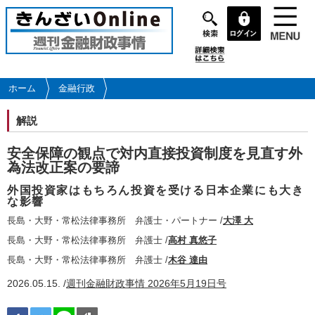
メ
イ
ン
コ
ン
テ
ホーム
金融行政
ン
ツ
解説
に
移
安全保障の観点で対内直接投資制度を見直す外
動
為法改正案の要諦
外国投資家はもちろん投資を受ける日本企業にも大き
な影響
長島・大野・常松法律事務所 弁護士・パートナー /
大澤 大
長島・大野・常松法律事務所 弁護士 /
高村 真悠子
長島・大野・常松法律事務所 弁護士 /
木谷 達由
2026.05.15. /
週刊金融財政事情 2026年5月19日号