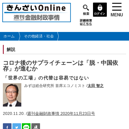
メ
イ
ン
コ
ン
テ
ホーム
その他経済・社会
ン
ツ
解説
に
移
コロナ後のサプライチェーンは「脱・中国依
動
存」が進むか
「世界の工場」の代替は容易ではない
みずほ総合研究所 首席エコノミスト /
太田 智之
2020.11.20. /
週刊金融財政事情 2020年11月23日号