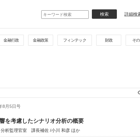
メ
イ
詳細検
ン
コ
ン
テ
金融行政
金融政策
フィンテック
財政
その
ン
ツ
に
移
動
年8月5日号
響を考慮したシナリオ分析の概要
析監理官室 課長補佐 /小川 和彦 ほか