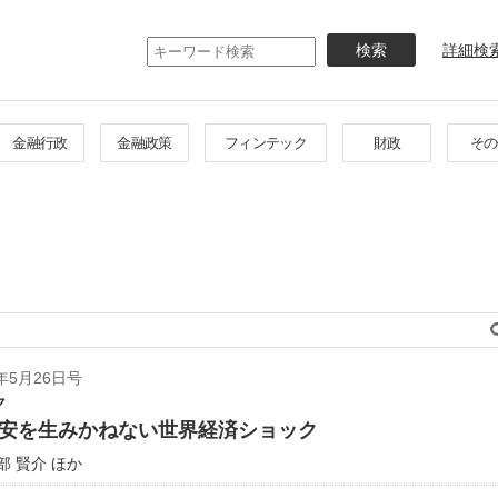
メ
イ
詳細検
ン
コ
ン
テ
金融行政
金融政策
フィンテック
財政
その
ン
ツ
に
移
動
年5月26日号
ク
安を生みかねない世界経済ショック
 賢介 ほか