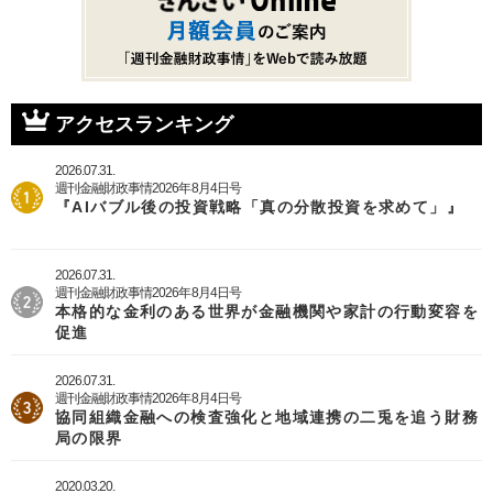
ト
ジ
り
ペ
ー
ジ
アクセスランキング
2026.07.31.
週刊金融財政事情2026年8月4日号
『AIバブル後の投資戦略「真の分散投資を求めて」』
2026.07.31.
週刊金融財政事情2026年8月4日号
本格的な金利のある世界が金融機関や家計の行動変容を
促進
2026.07.31.
週刊金融財政事情2026年8月4日号
協同組織金融への検査強化と地域連携の二兎を追う財務
局の限界
2020.03.20.