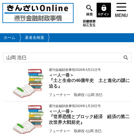
メ
イ
ン
コ
ン
テ
ホーム
著者名検索
ン
ツ
に
移
動
週刊金融財政事情2026年4月21日号
＜一人一冊＞
『土と生命の46億年史 土と進化の謎に
迫る』
フューチャー 取締役 / 山岡 浩巳
週刊金融財政事情2026年1月20日号
＜一人一冊＞
『世界恐慌とブロック経済 経済の第二
次世界大戦前史』
フューチャー 取締役 /山岡 浩巳