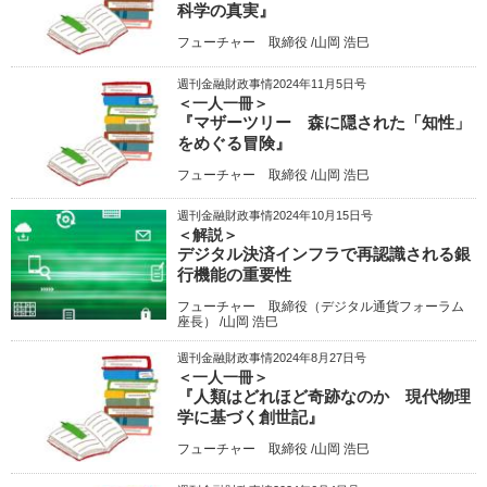
科学の真実』
フューチャー 取締役 /山岡 浩巳
週刊金融財政事情2024年11月5日号
＜一人一冊＞
『マザーツリー 森に隠された「知性」
をめぐる冒険』
フューチャー 取締役 /山岡 浩巳
週刊金融財政事情2024年10月15日号
＜解説＞
デジタル決済インフラで再認識される銀
行機能の重要性
フューチャー 取締役（デジタル通貨フォーラム
座長） /山岡 浩巳
週刊金融財政事情2024年8月27日号
＜一人一冊＞
『人類はどれほど奇跡なのか 現代物理
学に基づく創世記』
フューチャー 取締役 /山岡 浩巳