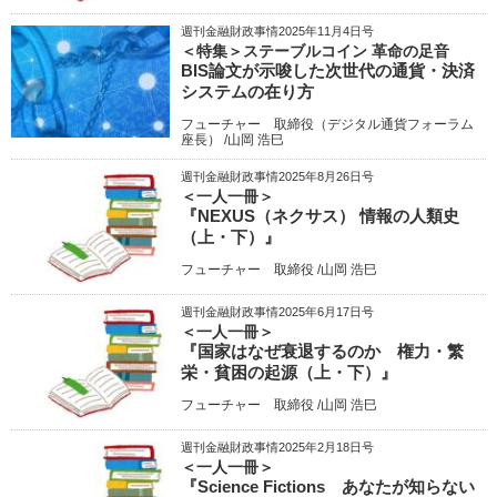
週刊金融財政事情2025年11月4日号
＜特集＞ステーブルコイン 革命の足音
BIS論文が示唆した次世代の通貨・決済
システムの在り方
フューチャー 取締役（デジタル通貨フォーラム
座長） /山岡 浩巳
週刊金融財政事情2025年8月26日号
＜一人一冊＞
『NEXUS（ネクサス） 情報の人類史
（上・下）』
フューチャー 取締役 /山岡 浩巳
週刊金融財政事情2025年6月17日号
＜一人一冊＞
『国家はなぜ衰退するのか 権力・繁
栄・貧困の起源（上・下）』
フューチャー 取締役 /山岡 浩巳
週刊金融財政事情2025年2月18日号
＜一人一冊＞
『Science Fictions あなたが知らない