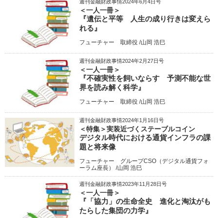
週刊金融財政事情2024年6月4日号
＜一人一冊＞
『遺伝と平等 人生の成り行きは変えら
れる』
フューチャー 取締役 /山岡 浩巳
週刊金融財政事情2024年2月27日号
＜一人一冊＞
『不確実性を飼いならす 予測不能な世
界を読み解く科学』
フューチャー 取締役 /山岡 浩巳
週刊金融財政事情2024年1月16日号
＜特集＞実装近づくステーブルコイン
デジタル時代における通貨インフラの課
題と将来像
フューチャー グループCSO（デジタル通貨フォ
ーラム座長） /山岡 浩巳
週刊金融財政事情2023年11月28日号
＜一人一冊＞
『「協力」の生命全史 進化と淘汰がも
たらした集団の力学』