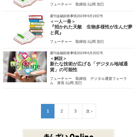
フューチャー 取締役 /山岡 浩巳
週刊金融財政事情2023年9月19日号
＜一人一冊＞
『招かれた天敵 生物多様性が生んだ夢
と罠』
フューチャー 取締役 /山岡 浩巳
週刊金融財政事情2023年6月20日号
＜解説＞
新たな技術が広げる「デジタル地域通
貨」の可能性
フューチャー 取締役 デジタル通貨フォーラ
ム 座長 /山岡 浩巳
ペ
1
2
3
次 ›
カ
ペ
ペ
次
ー
レ
ー
ー
ペ
ジ
ン
ジ
ジ
ー
送