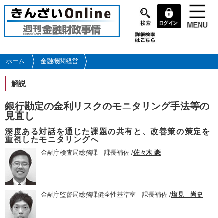
メ
イ
ン
コ
ン
テ
ホーム
金融機関経営
ン
ツ
解説
に
移
銀行勘定の金利リスクのモニタリング手法等の
動
見直し
深度ある対話を通じた課題の共有と、改善策の策定を
重視したモニタリングへ
金融庁検査局総務課 課長補佐 /
佐々木 豪
金融庁監督局総務課健全性基準室 課長補佐 /
塩見 尚史