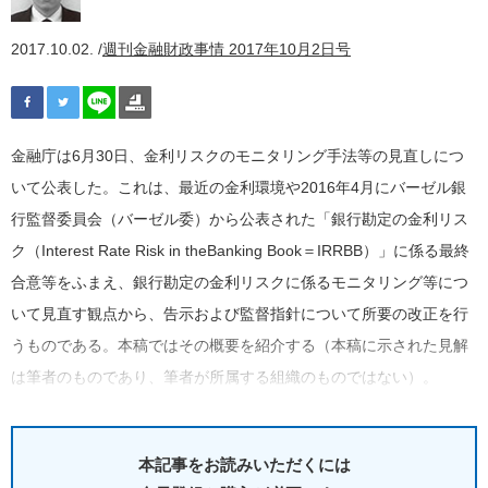
2017.10.02. /
週刊金融財政事情 2017年10月2日号
金融庁は6月30日、金利リスクのモニタリング手法等の見直しにつ
いて公表した。これは、最近の金利環境や2016年4月にバーゼル銀
行監督委員会（バーゼル委）から公表された「銀行勘定の金利リス
ク（Interest Rate Risk in theBanking Book＝IRRBB）」に係る最終
合意等をふまえ、銀行勘定の金利リスクに係るモニタリング等につ
いて見直す観点から、告示および監督指針について所要の改正を行
うものである。本稿ではその概要を紹介する（本稿に示された見解
は筆者のものであり、筆者が所属する組織のものではない）。
本記事をお読みいただくには