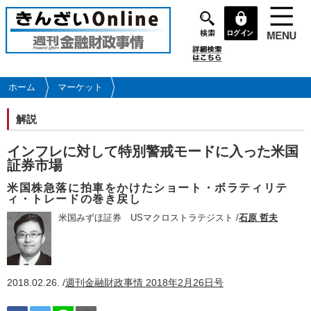
メ
イ
ン
コ
ン
テ
ホーム
マーケット
ン
ツ
解説
に
移
インフレに対して特別警戒モードに入った米国
動
証券市場
米国株急落に拍車をかけたショート・ボラティリテ
ィ・トレードの巻き戻し
米国みずほ証券 USマクロストラテジスト /
石原 哲夫
2018.02.26. /
週刊金融財政事情 2018年2月26日号