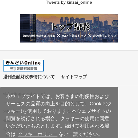
Tweets by kinzai_online
週刊金融財政事情について
サイトマップ
特定商取引法に基づく表記
プライバシーポリシー
本ウェブサイトでは、お客さまの利便性および
クッキーポリシー
ご利用案内
サービスの品質の向上を目的として、Cookie(ク
ッキー)を使用しております。本ウェブサイトの
利用規約
Q&A
閲覧を続行される場合、クッキーの使用に同意
会社案内
著作権について
いただいたものとします。続けて利用される場
お問い合わせ
広告掲載について
合は
クッキーポリシー
をご一読ください。