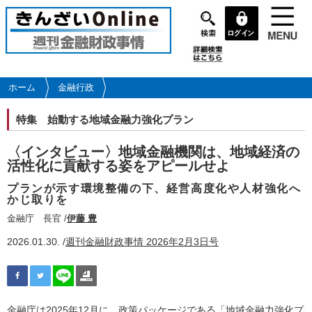
メ
イ
ン
コ
ン
テ
ホーム
金融行政
ン
ツ
特集
始動する地域金融力強化プラン
に
移
〈インタビュー〉地域金融機関は、地域経済の
動
活性化に貢献する姿をアピールせよ
プランが示す環境整備の下、経営高度化や人材強化へ
かじ取りを
金融庁 長官 /
伊藤 豊
2026.01.30. /
週刊金融財政事情 2026年2月3日号
金融庁は2025年12月に、政策パッケージである「地域金融力強化プ