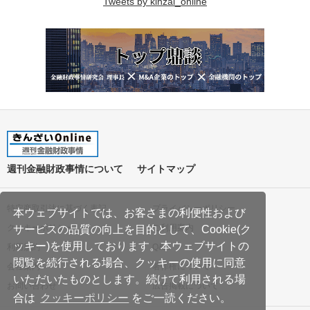
Tweets by kinzai_online
週刊金融財政事情について
サイトマップ
特定商取引法に基づく表記
プライバシーポリシー
本ウェブサイトでは、お客さまの利便性および
クッキーポリシー
ご利用案内
サービスの品質の向上を目的として、Cookie(ク
ッキー)を使用しております。本ウェブサイトの
利用規約
Q&A
閲覧を続行される場合、クッキーの使用に同意
会社案内
著作権について
いただいたものとします。続けて利用される場
お問い合わせ
広告掲載について
合は
クッキーポリシー
をご一読ください。