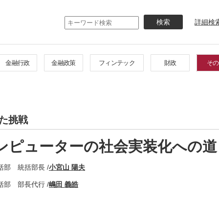
メ
イ
詳細検
ン
コ
ン
テ
金融行政
金融政策
フィンテック
財政
その
ン
ツ
に
移
動
た挑戦
ンピューターの社会実装化への道
部 統括部長 /
小宮山 陽夫
部 部長代行 /
嶋田 義皓