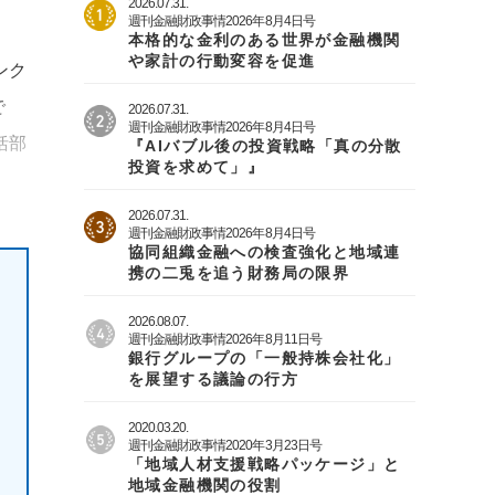
2026.07.31.
週刊金融財政事情2026年8月4日号
本格的な金利のある世界が金融機関
や家計の行動変容を促進
ンク
で
2026.07.31.
週刊金融財政事情2026年8月4日号
括部
『AIバブル後の投資戦略「真の分散
投資を求めて」』
2026.07.31.
週刊金融財政事情2026年8月4日号
協同組織金融への検査強化と地域連
携の二兎を追う財務局の限界
2026.08.07.
週刊金融財政事情2026年8月11日号
銀行グループの「一般持株会社化」
を展望する議論の行方
2020.03.20.
週刊金融財政事情2020年3月23日号
「地域人材支援戦略パッケージ」と
地域金融機関の役割