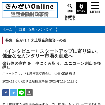
メ
イ
ン
コ
ン
テ
ホーム
証券・保険・ノンバンク
ン
ツ
特集
広がれ！ 未上場企業投資への道
に
移
〈インタビュー〉スタートアップに寄り添い、
動
健全なセカンダリー市場を創造へ
発行体の意向を丁寧にくみ取り、ユニコーン創出を後
押し
スマートラウンド戦略事業準備会社 社長 /
加納 拓也
2025.11.07. /
週刊金融財政事情 2025年11月11日号
未上場株式の流動性を確保する上で、国内セカンダリー市場の発展