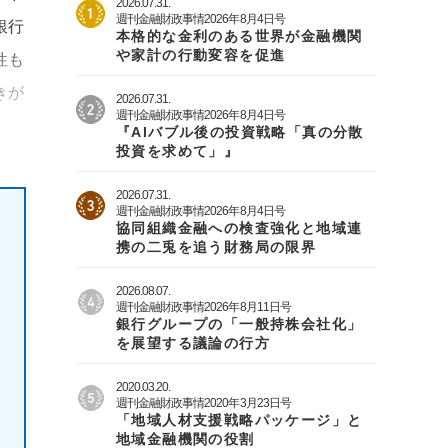
2026.07.31.
週刊金融財政事情2026年8月4日号
銀行
本格的な金利のある世界が金融機関
や家計の行動変容を促進
性も
きが
2026.07.31.
週刊金融財政事情2026年8月4日号
『AIバブル後の投資戦略「真の分散
投資を求めて」』
2026.07.31.
週刊金融財政事情2026年8月4日号
協同組織金融への検査強化と地域連
携の二兎を追う財務局の限界
2026.08.07.
週刊金融財政事情2026年8月11日号
銀行グループの「一般持株会社化」
を展望する議論の行方
2020.03.20.
週刊金融財政事情2020年3月23日号
「地域人材支援戦略パッケージ」と
地域金融機関の役割