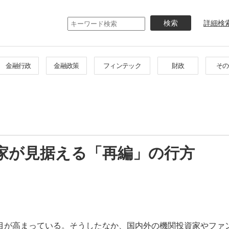
メ
イ
詳細検
ン
コ
ン
テ
金融行政
金融政策
フィンテック
財政
その
ン
ツ
に
移
動
家が見据える「再編」の行方
目が高まっている。そうしたなか、国内外の機関投資家やファ