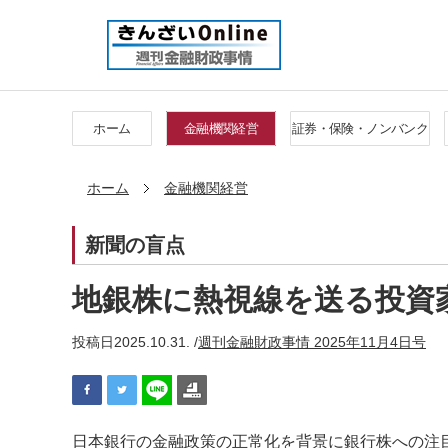
ホーム
金融機関経営
証券・保険・ノンバンク
ホーム
金融機関経営
新聞の盲点
地銀株に熱視線を送る投資
投稿日
2025.10.31. /
週刊金融財政事情 2025年11月4日号
日本銀行の金融政策の正常化を背景に銀行株への注