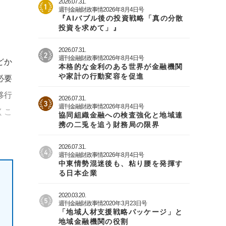
2026.07.31.
週刊金融財政事情2026年8月4日号
『AIバブル後の投資戦略「真の分散
投資を求めて」』
2026.07.31.
週刊金融財政事情2026年8月4日号
どか
本格的な金利のある世界が金融機関
や家計の行動変容を促進
必要
移行
2026.07.31.
週刊金融財政事情2026年8月4日号
くこ
協同組織金融への検査強化と地域連
携の二兎を追う財務局の限界
2026.07.31.
週刊金融財政事情2026年8月4日号
中東情勢混迷後も、粘り腰を発揮す
る日本企業
2020.03.20.
週刊金融財政事情2020年3月23日号
「地域人材支援戦略パッケージ」と
地域金融機関の役割