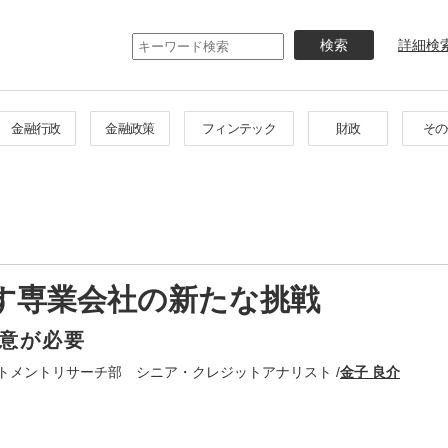
メ
イ
詳細検
ン
コ
ン
テ
金融行政
金融政策
フィンテック
財政
その
ン
ツ
に
移
動
す専業会社の新たな挑戦
意が必要
トメントリサーチ部 シニア・クレジットアナリスト /
金子 良介