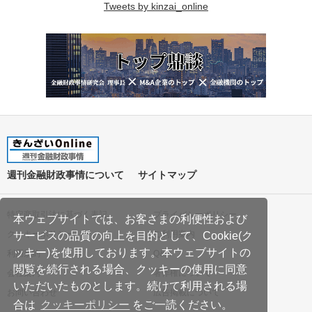
Tweets by kinzai_online
週刊金融財政事情について
サイトマップ
特定商取引法に基づく表記
プライバシーポリシー
本ウェブサイトでは、お客さまの利便性および
クッキーポリシー
ご利用案内
サービスの品質の向上を目的として、Cookie(ク
ッキー)を使用しております。本ウェブサイトの
利用規約
Q&A
閲覧を続行される場合、クッキーの使用に同意
会社案内
著作権について
いただいたものとします。続けて利用される場
お問い合わせ
広告掲載について
合は
クッキーポリシー
をご一読ください。