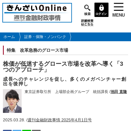
メ
イ
ン
コ
ン
テ
ホーム
証券・保険・ノンバンク
ン
ツ
特集
改革急務のグロース市場
に
移
株価が低迷するグロース市場を改革へ導く「3
動
つのアプローチ」
成長へのチャレンジを促し、多くのメガベンチャー創
出を後押し
東京証券取引所 上場部企画グループ 統括課長 /
池田 直隆
2025.03.28. /
週刊金融財政事情 2025年4月1日号