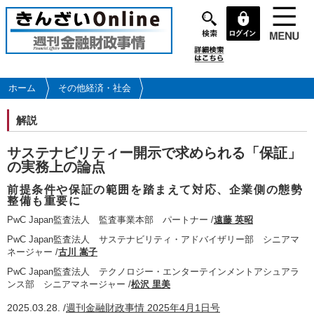
メ
イ
ン
コ
ン
テ
ホーム
その他経済・社会
ン
ツ
解説
に
移
サステナビリティー開示で求められる「保証」
動
の実務上の論点
前提条件や保証の範囲を踏まえて対応、企業側の態勢
整備も重要に
PwC Japan監査法人 監査事業本部 パートナー /
遠藤 英昭
PwC Japan監査法人 サステナビリティ・アドバイザリー部 シニアマ
ネージャー /
古川 嵩子
PwC Japan監査法人 テクノロジー・エンターテインメントアシュアラ
ンス部 シニアマネージャー /
松沢 里美
2025.03.28. /
週刊金融財政事情 2025年4月1日号