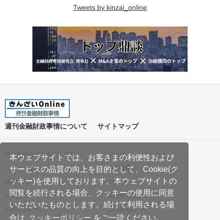
Tweets by kinzai_online
週刊金融財政事情について
サイトマップ
特定商取引法に基づく表記
プライバシーポリシー
本ウェブサイトでは、お客さまの利便性および
クッキーポリシー
ご利用案内
サービスの品質の向上を目的として、Cookie(ク
ッキー)を使用しております。本ウェブサイトの
利用規約
Q&A
閲覧を続行される場合、クッキーの使用に同意
会社案内
著作権について
いただいたものとします。続けて利用される場
お問い合わせ
広告掲載について
合は
クッキーポリシー
をご一読ください。