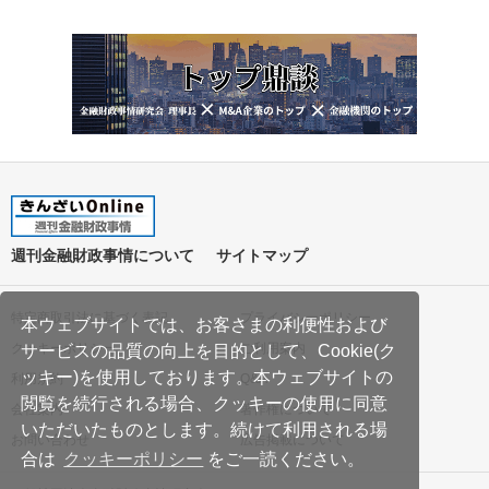
週刊金融財政事情について
サイトマップ
特定商取引法に基づく表記
プライバシーポリシー
本ウェブサイトでは、お客さまの利便性および
クッキーポリシー
ご利用案内
サービスの品質の向上を目的として、Cookie(ク
ッキー)を使用しております。本ウェブサイトの
利用規約
Q&A
閲覧を続行される場合、クッキーの使用に同意
会社案内
著作権について
いただいたものとします。続けて利用される場
お問い合わせ
広告掲載について
合は
クッキーポリシー
をご一読ください。