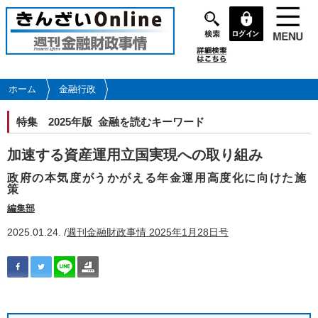
メ
イ
ン
コ
ン
テ
ホーム
金融行政
ン
ツ
特集
2025年版 金融を読むキーワード
に
移
加速する資産運用立国実現への取り組み
動
政府の本気度がうかがえる年金運用高度化に向けた施
策
編集部
2025.01.24. /
週刊金融財政事情 2025年1月28日号