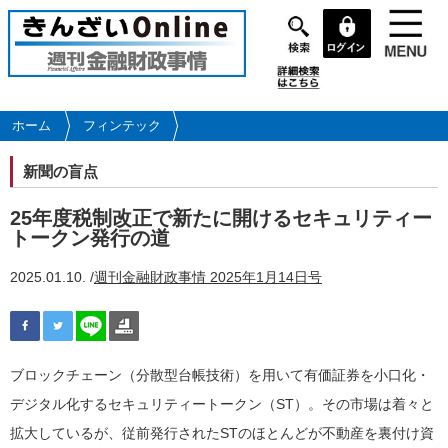
メ
イ
ン
コ
ン
テ
ホーム
フィンテック
ン
ツ
新聞の盲点
に
移
25年度税制改正で新たに開けるセキュリティー
動
トークン発行の道
2025.01.10. /
週刊金融財政事情 2025年1月14日号
ブロックチェーン（分散型台帳技術）を用いて有価証券を小口化・
デジタル化するセキュリティートークン（ST）。その市場は着々と
拡大しているが、従前発行されたSTのほとんどが不動産を裏付け資