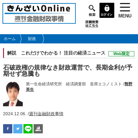
メ
イ
ン
コ
ン
テ
ホーム
財政
ン
ツ
解説
これだけでわかる！ 注目の経済ニュース
Web限定
に
移
石破政権の規律なき財政運営で、長期金利が予
動
期せず急騰も
第一生命経済研究所 経済調査部 首席エコノミスト /
熊野
英生
2024.12.06. /
週刊金融財政事情