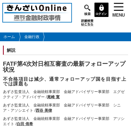
メ
イ
ン
コ
ン
テ
ホーム
金融行政
ン
ツ
解説
に
移
FATF第4次対日相互審査の最新フォローアップ
動
状況
不合格項目は減少、通常フォローアップ国を目指す上
では課題も
あずさ監査法人 金融統轄事業部 金融アドバイザリー事業部 エグゼ
クティブ・アドバイザー /
尾崎 寛
あずさ監査法人 金融統轄事業部 金融アドバイザリー事業部 シニ
ア・アソシエイト /
西谷 美律
あずさ監査法人 金融統轄事業部 金融アドバイザリー事業部 アソシ
エイト /
白田 侑希