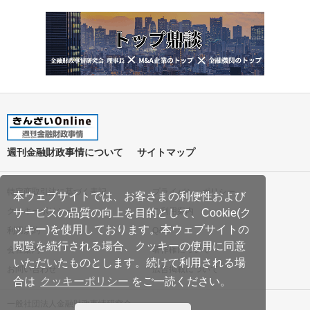
週刊金融財政事情について
サイトマップ
特定商取引法に基づく表記
プライバシーポリシー
本ウェブサイトでは、お客さまの利便性および
クッキーポリシー
ご利用案内
サービスの品質の向上を目的として、Cookie(ク
ッキー)を使用しております。本ウェブサイトの
利用規約
Q&A
閲覧を続行される場合、クッキーの使用に同意
会社案内
著作権について
いただいたものとします。続けて利用される場
お問い合わせ
広告掲載について
合は
クッキーポリシー
をご一読ください。
一般社団法人金融財政事情研究会