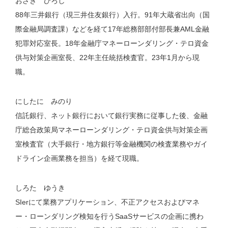
おざき ひろし
88年三井銀行（現三井住友銀行）入行。91年大蔵省出向（国
際金融局調査課）などを経て17年総務部部付部長兼AML金融
犯罪対応室長。18年金融庁マネーローンダリング・テロ資金
供与対策企画室長、22年主任統括検査官。23年1月から現
職。
にしたに みのり
信託銀行、ネット銀行において銀行実務に従事した後、金融
庁総合政策局マネーローンダリング・テロ資金供与対策企画
室検査官（大手銀行・地方銀行等金融機関の検査業務やガイ
ドライン企画業務を担当）を経て現職。
しろた ゆうき
SIerにて業務アプリケーション、不正アクセスおよびマネ
ー・ローンダリング検知を行うSaaSサービスの企画に携わ