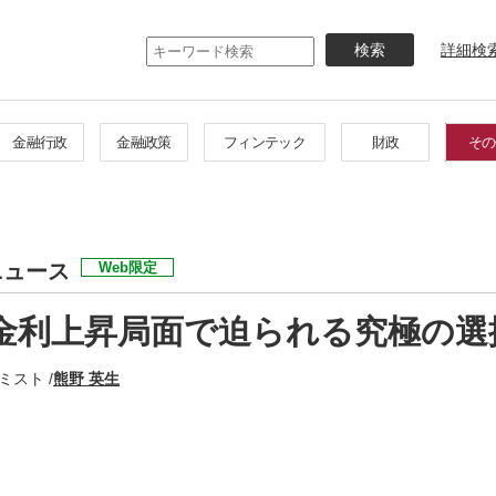
メ
イ
詳細検
ン
コ
ン
テ
金融行政
金融政策
フィンテック
財政
その
ン
ツ
に
移
動
ニュース
Web限定
金利上昇局面で迫られる究極の選
スト /
熊野 英生