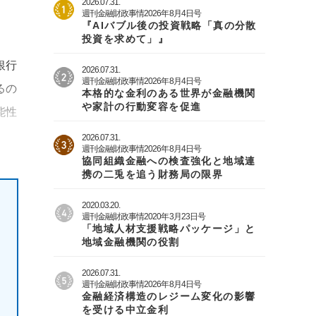
2026.07.31.
週刊金融財政事情2026年8月4日号
『AIバブル後の投資戦略「真の分散
投資を求めて」』
銀行
2026.07.31.
週刊金融財政事情2026年8月4日号
るの
本格的な金利のある世界が金融機関
や家計の行動変容を促進
能性
2026.07.31.
週刊金融財政事情2026年8月4日号
協同組織金融への検査強化と地域連
携の二兎を追う財務局の限界
2020.03.20.
週刊金融財政事情2020年3月23日号
「地域人材支援戦略パッケージ」と
地域金融機関の役割
2026.07.31.
週刊金融財政事情2026年8月4日号
金融経済構造のレジーム変化の影響
を受ける中立金利