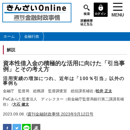
メ
イ
ン
コ
ン
テ
ホーム
金融行政
ン
ツ
解説
に
移
資本性借入金の積極的な活用に向けた「引当事
動
例」とその考え方
活用実績の増加につれ、近年は「100％引当」以外の
事例も
金融庁 監督局 総務課 監督調査室 総括課長補佐 /
松井 正太
PwCあらた監査法人 ディレクター（前金融庁監督局銀行第二課課長補
佐） /
大石 健太
2023.09.08. /
週刊金融財政事情 2023年9月12日号