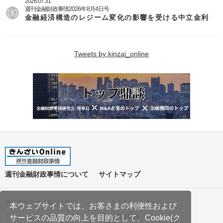
2026.07.31.
週刊金融財政事情2026年8月4日号
金融経済構造のレジーム変化の影響を受ける中立金利
Tweets by kinzai_online
週刊金融財政事情について
サイトマップ
特定商取引法に基づく表記
プライバシーポリシー
本ウェブサイトでは、お客さまの利便性および
クッキーポリシー
ご利用案内
サービスの品質の向上を目的として、Cookie(ク