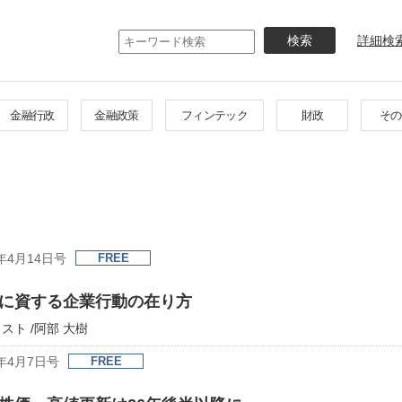
メ
イ
詳細検
ン
コ
ン
テ
金融行政
金融政策
フィンテック
財政
その
ン
ツ
に
移
動
年4月14日号
FREE
に資する企業行動の在り方
ト /阿部 大樹
年4月7日号
FREE