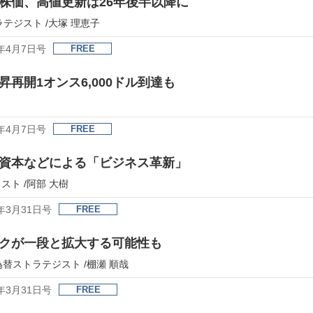
株価、高値更新は26年後半以降に
テジスト /大塚 理恵子
年4月7日号
FREE
再開1オンス6,000ドル到達も
年4月7日号
FREE
資本などによる「ビジネス革新」
ト /阿部 大樹
年3月31日号
FREE
クが一段と拡大する可能性も
替ストラテジスト /棚瀬 順哉
年3月31日号
FREE