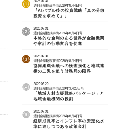
2026.07.31.
週刊金融財政事情2026年8月4日号
『AIバブル後の投資戦略「真の分散
投資を求めて」』
2026.07.31.
週刊金融財政事情2026年8月4日号
本格的な金利のある世界が金融機関
や家計の行動変容を促進
2026.07.31.
週刊金融財政事情2026年8月4日号
協同組織金融への検査強化と地域連
携の二兎を追う財務局の限界
2020.03.20.
週刊金融財政事情2020年3月23日号
「地域人材支援戦略パッケージ」と
地域金融機関の役割
2026.07.31.
週刊金融財政事情2026年8月4日号
経済成長率とインフレ率の安定化水
準に達しつつある政策金利