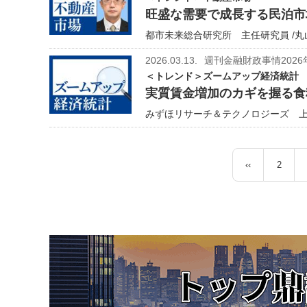
旺盛な需要で成長する民泊市
都市未来総合研究所 主任研究員 /丸
2026.03.13.
週刊金融財政事情2026
＜トレンド＞ズームアップ経済統計
実質賃金増加のカギを握る食
みずほリサーチ＆テクノロジーズ 上席
ペ
‹‹
2
ー
前
ペ
ジ
ペ
ー
送
ー
ジ
り
ジ