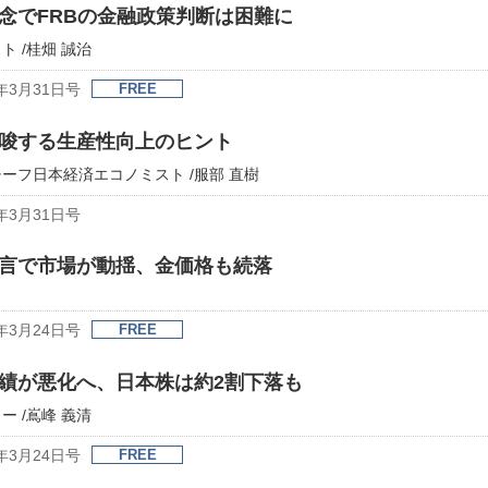
念でFRBの金融政策判断は困難に
 /桂畑 誠治
年3月31日号
FREE
唆する生産性向上のヒント
ーフ日本経済エコノミスト /服部 直樹
年3月31日号
言で市場が動揺、金価格も続落
年3月24日号
FREE
績が悪化へ、日本株は約2割下落も
 /嶌峰 義清
年3月24日号
FREE