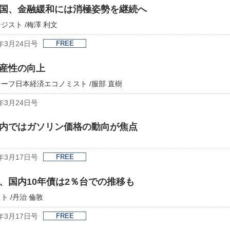
国、金融緩和には消極姿勢を継続へ
スト /梅澤 利文
年3月24日号
FREE
産性の向上
ーフ日本経済エコノミスト /服部 直樹
年3月24日号
内ではガソリン価格の動向が焦点
年3月17日号
FREE
、国内10年債は2％台での推移も
 /丹治 倫敦
年3月17日号
FREE