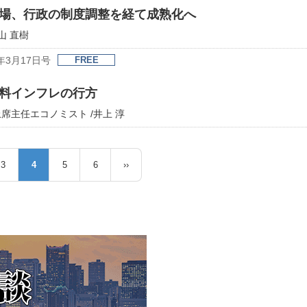
場、行政の制度調整を経て成熟化へ
山 直樹
年3月17日号
FREE
料インフレの行方
主任エコノミスト /井上 淳
3
4
5
6
››
ペ
カ
ペ
ペ
次
ー
レ
ー
ー
ペ
ジ
ン
ジ
ジ
ー
ト
ジ
ペ
ー
ジ