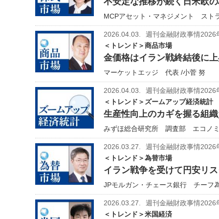
不安定な推移が続く日米欧の
MCPアセット・マネジメント ストラ
2026.04.03.
週刊金融財政事情2026
＜トレンド＞商品市場
金価格はイラン戦終結後に上昇
マーケットエッジ 代表 /小菅 努
2026.04.03.
週刊金融財政事情2026
＜トレンド＞ズームアップ経済統計
生産性向上のカギを握る組織
みずほ総合研究所 調査部 エコノミス
2026.03.27.
週刊金融財政事情2026
＜トレンド＞為替市場
イラン戦争を受けて円安リス
JPモルガン・チェース銀行 チーフ為
2026.03.27.
週刊金融財政事情2026
＜トレンド＞米国経済