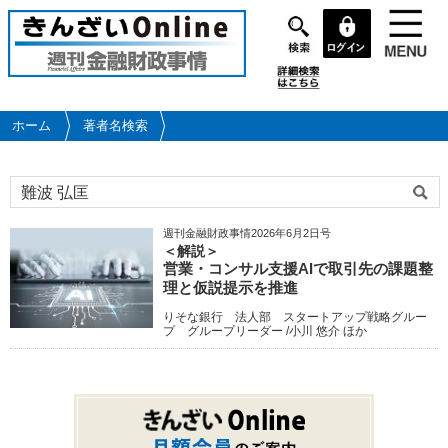
メ
イ
ン
コ
ン
テ
ホーム
著者名検索
ン
ツ
に
移
動
週刊金融財政事情2026年6月2日号
＜解説＞
営業・コンサル支援AIで取引先の課題整
理と仮説提示を推進
りそな銀行 法人部 スタートアップ戦略グルー
プ グループリーダー /小川 悠介 ほか