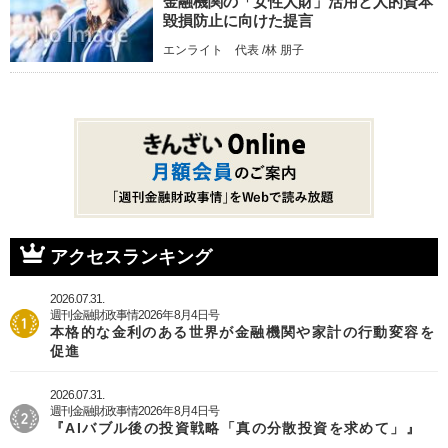
金融機関の「女性人財」活用と人的資本
毀損防止に向けた提言
エンライト 代表 /林 朋子
アクセスランキング
2026.07.31.
週刊金融財政事情2026年8月4日号
本格的な金利のある世界が金融機関や家計の行動変容を
促進
2026.07.31.
週刊金融財政事情2026年8月4日号
『AIバブル後の投資戦略「真の分散投資を求めて」』