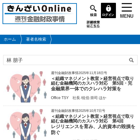
メ
イ
ン
コ
ン
テ
ホーム
著者名検索
ン
ツ
に
移
動
週刊金融財政事情2025年11月18日号
＜組織マネジメント教室＞経営視点で取り
組む金融機関のカスハラ対応 第5回・完
金融業界一体でのクレハラ対策を
Office TSY 社長 /佐伯 崇司 ほか
週刊金融財政事情2025年10月7日号
＜組織マネジメント教室＞経営視点で取り
組む金融機関のカスハラ対応 第4回
レジリエンスを育み、人的資本の毀損を
防ぐ