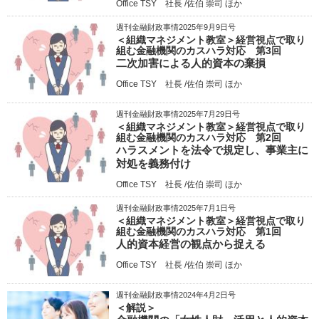
Office TSY 社長 /佐伯 崇司 ほか
週刊金融財政事情2025年9月9日号
＜組織マネジメント教室＞経営視点で取り
組む金融機関のカスハラ対応 第3回
二次加害による人的資本の棄損
Office TSY 社長 /佐伯 崇司 ほか
週刊金融財政事情2025年7月29日号
＜組織マネジメント教室＞経営視点で取り
組む金融機関のカスハラ対応 第2回
ハラスメントを法令で規定し、事業主に
対処を義務付け
Office TSY 社長 /佐伯 崇司 ほか
週刊金融財政事情2025年7月1日号
＜組織マネジメント教室＞経営視点で取り
組む金融機関のカスハラ対応 第1回
人的資本経営の観点から捉える
Office TSY 社長 /佐伯 崇司 ほか
週刊金融財政事情2024年4月2日号
＜解説＞