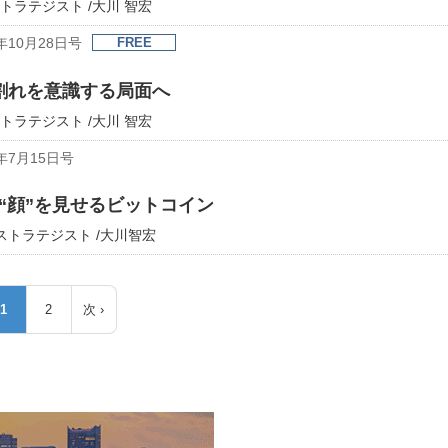
トラテジスト /大川 智宏
年10月28日号
FREE
割れを意識する局面へ
トラテジスト /大川 智宏
年7月15日号
“顔”を見せるビットコイン
席ストラテジスト /大川智宏
1
2
次 ›
カ
ペ
次
レ
ー
ペ
ン
ジ
ー
ト
ジ
ペ
ー