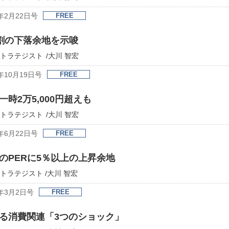
年2月22日号
FREE
2割の下落余地を示唆
ストラテジスト /大川 智宏
年10月19日号
FREE
時2万5,000円超えも
ストラテジスト /大川 智宏
年6月22日号
FREE
のPERに5％以上の上昇余地
トラテジスト /大川 智宏
年3月2日号
FREE
る消費関連「3つのショック」