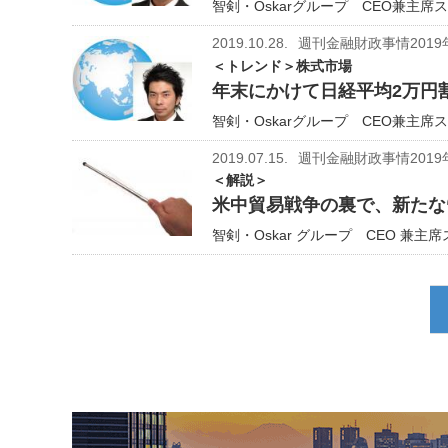
智剣・Oskarグループ CEO兼主席ス
2019.10.28.
週刊金融財政事情2019
＜トレンド＞株式市場
年末にかけて日経平均2万円
智剣・Oskarグループ CEO兼主席ス
2019.07.15.
週刊金融財政事情2019
＜解説＞
米中貿易戦争の裏で、新たな
智剣・Oskar グループ CEO 兼主
ペ
ー
ジ
送
り