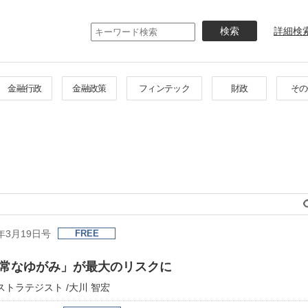
メ
イ
詳細検
ン
コ
ン
テ
金融行政
金融政策
フィンテック
財政
その
ン
ツ
に
移
動
年3月19日号
FREE
常なゆがみ」が最大のリスクに
席ストラテジスト /大川 智宏