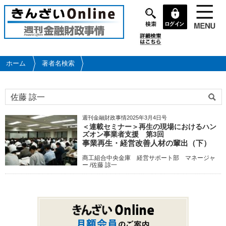
メ
イ
ン
コ
ン
テ
ホーム
著者名検索
ン
ツ
に
移
動
週刊金融財政事情2025年3月4日号
＜連載セミナー＞再生の現場におけるハン
ズオン事業者支援 第3回
事業再生・経営改善人材の輩出（下）
商工組合中央金庫 経営サポート部 マネージャ
ー /佐藤 諒一