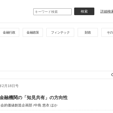
メ
イ
詳細検
ン
コ
ン
テ
金融行政
金融政策
フィンテック
財政
その
ン
ツ
に
移
動
年2月18日号
金融機関の「知見共有」の方向性
的価値創造企画部 /中島 悠衣 ほか