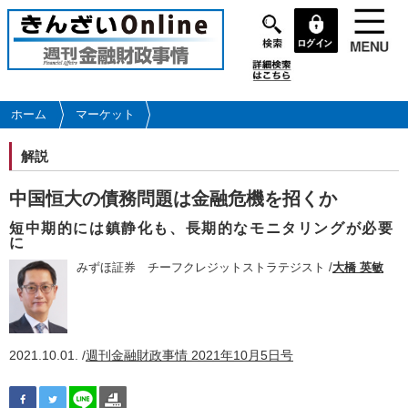
メ
イ
ン
コ
ン
テ
ホーム
マーケット
ン
ツ
解説
に
移
中国恒大の債務問題は金融危機を招くか
動
短中期的には鎮静化も、長期的なモニタリングが必要
に
みずほ証券 チーフクレジットストラテジスト /
大橋 英敏
2021.10.01. /
週刊金融財政事情 2021年10月5日号