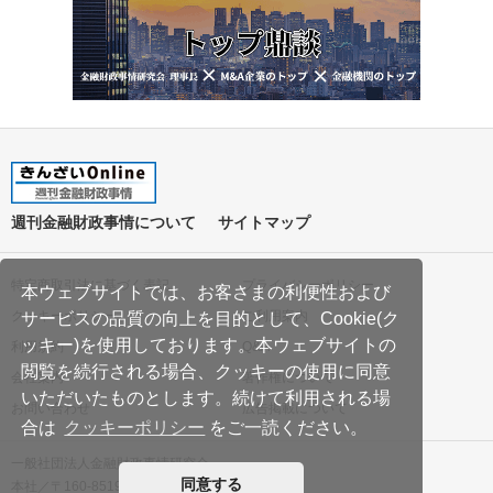
週刊金融財政事情について
サイトマップ
特定商取引法に基づく表記
プライバシーポリシー
本ウェブサイトでは、お客さまの利便性および
クッキーポリシー
ご利用案内
サービスの品質の向上を目的として、Cookie(ク
ッキー)を使用しております。本ウェブサイトの
利用規約
Q&A
閲覧を続行される場合、クッキーの使用に同意
会社案内
著作権について
いただいたものとします。続けて利用される場
お問い合わせ
広告掲載について
合は
クッキーポリシー
をご一読ください。
一般社団法人金融財政事情研究会
同意する
本社／〒160-8519 東京都新宿区南元町19