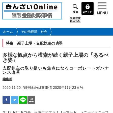
メ
イ
ン
コ
ン
テ
ホーム
その他経済・社会
ン
ツ
特集
親子上場・支配株主の功罪
に
移
多様な観点から模索が続く親子上場の「あるべ
動
き姿」
支配株主の取り扱いも焦点になるコーポレートガバナ
ンス改革
編集部
2020.11.20. /
週刊金融財政事情 2020年11月23日号
NTTとNTTドコモ、伊藤忠とファミリーマート、ソニーとソニーフ