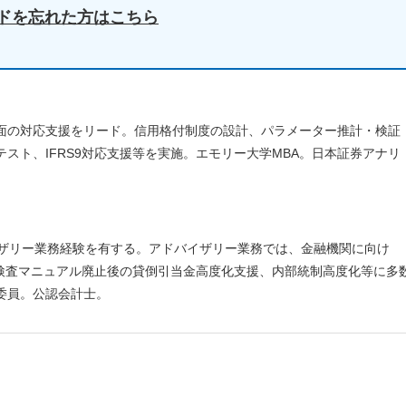
ドを忘れた方はこちら
面の対応支援をリード。信用格付制度の設計、パラメーター推計・検証
スト、IFRS9対応支援等を実施。エモリー大学MBA。日本証券アナリ
イザリー業務経験を有する。アドバイザリー業務では、金融機関に向け
融検査マニュアル廃止後の貸倒引当金高度化支援、内部統制高度化等に多
委員。公認会計士。