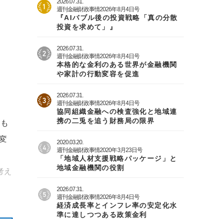
2026.07.31.
週刊金融財政事情2026年8月4日号
『AIバブル後の投資戦略「真の分散
投資を求めて」』
2026.07.31.
週刊金融財政事情2026年8月4日号
本格的な金利のある世界が金融機関
や家計の行動変容を促進
2026.07.31.
週刊金融財政事情2026年8月4日号
協同組織金融への検査強化と地域連
携の二兎を追う財務局の限界
るも
変
2020.03.20.
週刊金融財政事情2020年3月23日号
「地域人材支援戦略パッケージ」と
地域金融機関の役割
考え
2026.07.31.
週刊金融財政事情2026年8月4日号
経済成長率とインフレ率の安定化水
準に達しつつある政策金利