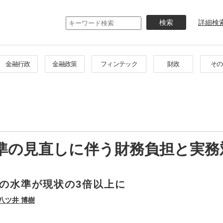
メ
イ
詳細検
ン
コ
ン
テ
金融行政
金融政策
フィンテック
財政
その
ン
ツ
に
移
動
準の見直しに伴う財務負担と実務
の水準が現状の3倍以上に
八ツ井 博樹