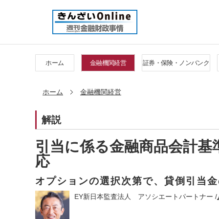
ホーム
金融機関経営
証券・保険・ノンバンク
ホーム
金融機関経営
解説
引当に係る金融商品会計基
応
オプションの選択次第で、貸倒引当金
EY新日本監査法人 アソシエートパートナー /