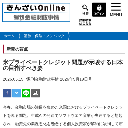
メ
イ
ン
コ
ン
テ
ホーム
証券・保険・ノンバンク
ン
ツ
新聞の盲点
に
移
米プライベートクレジット問題が示唆する日本
動
の目指すべき姿
2026.05.15. /
週刊金融財政事情 2026年5月19日号
今春、金融市場の注目を集めた米国におけるプライベートクレジッ
トを巡る問題。生成AIの発達でソフトウエア産業が失速すると想起
され、融資先の業況悪化を懸念する個人投資家が解約に殺到して市