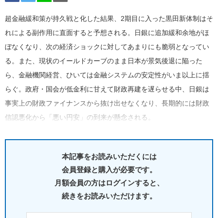
超金融緩和策が持久戦と化した結果、2期目に入った黒田新体制はそ
れによる副作用に直面すると予想される。日銀に追加緩和余地がほ
ぼなくなり、次の経済ショックに対してあまりにも脆弱となってい
る。また、現状のイールドカーブのまま日本が景気後退に陥った
ら、金融機関経営、ひいては金融システムの安定性がいま以上に揺
らぐ。政府・国会が低金利に甘えて財政再建を遅らせる中、日銀は
事実上の財政ファイナンスから抜け出せなくなり、長期的には財政
信認悪化から「悪い円安」の到来が懸念される。
本記事をお読みいただくには
会員登録と購入が必要です。
月額会員の方はログインすると、
続きをお読みいただけます。