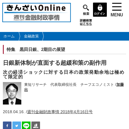
メ
イ
ン
コ
ン
テ
ホーム
金融政策
ン
ツ
特集
黒田日銀、2期目の展望
に
移
日銀新体制が直面する超緩和策の副作用
動
次の経済ショックに対する日本の政策発動余地は極め
て限定的
東短リサーチ 代表取締役社長 チーフエコノミスト /
加藤
出
2018.04.16. /
週刊金融財政事情 2018年4月16日号