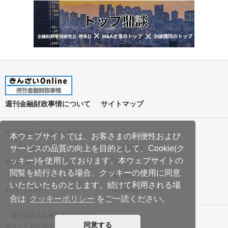
週刊金融財政事情について
サイトマップ
特定商取引法に基づく表記
プライバシーポリシー
本ウェブサイトでは、お客さまの利便性および
クッキーポリシー
ご利用案内
サービスの品質の向上を目的として、Cookie(ク
ッキー)を使用しております。本ウェブサイトの
利用規約
Q&A
閲覧を続行される場合、クッキーの使用に同意
会社案内
著作権について
いただいたものとします。続けて利用される場
お問い合わせ
広告掲載について
合は
クッキーポリシー
をご一読ください。
一般社団法人金融財政事情研究会
同意する
本社／〒160-8519 東京都新宿区南元町19