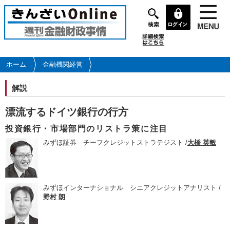
メ
イ
ン
コ
ン
テ
ホーム
金融機関経営
ン
ツ
解説
に
移
漂流するドイツ銀行の行方
動
投資銀行・市場部門のリストラ策に注目
みずほ証券 チーフクレジットストラテジスト /
大橋 英敏
みずほインターナショナル シニアクレジットアナリスト /
野村 朗