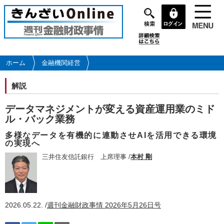
メ
イ
ン
コ
ン
テ
ホーム
金融機関経営
ン
ツ
解説
に
移
データマネジメントが変える資産運用業のミド
動
ル・バック業務
多様なデータを有機的に連動させAIを活用できる環境
の実現へ
三井住友信託銀行 上席理事 /
本村 剛
2026.05.22. /
週刊金融財政事情 2026年5月26日号