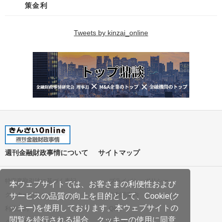
策金利
Tweets by kinzai_online
週刊金融財政事情について
サイトマップ
特定商取引法に基づく表記
プライバシーポリシー
本ウェブサイトでは、お客さまの利便性および
クッキーポリシー
ご利用案内
サービスの品質の向上を目的として、Cookie(ク
ッキー)を使用しております。本ウェブサイトの
利用規約
Q&A
閲覧を続行される場合、クッキーの使用に同意