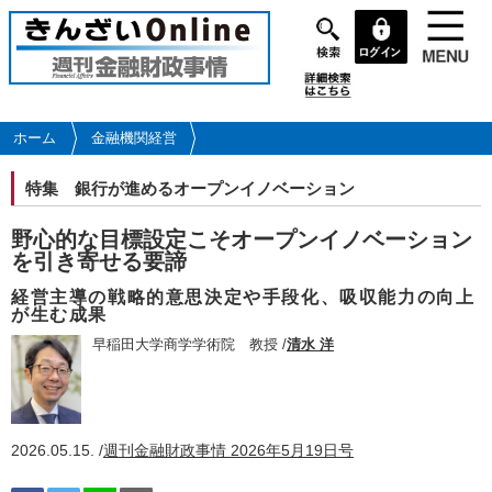
メ
イ
ン
コ
ン
テ
ホーム
金融機関経営
ン
ツ
特集
銀行が進めるオープンイノベーション
に
移
野心的な目標設定こそオープンイノベーション
動
を引き寄せる要諦
経営主導の戦略的意思決定や手段化、吸収能力の向上
が生む成果
早稲田大学商学学術院 教授 /
清水 洋
2026.05.15. /
週刊金融財政事情 2026年5月19日号