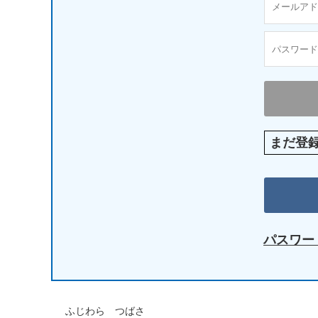
まだ登
パスワー
ふじわら つばさ