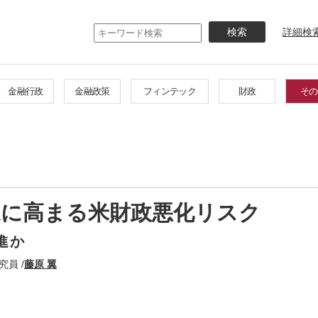
メ
イ
詳細検
ン
コ
ン
テ
金融行政
金融政策
フィンテック
財政
その
ン
ツ
に
移
動
速に高まる米財政悪化リスク
進か
員 /
藤原 翼