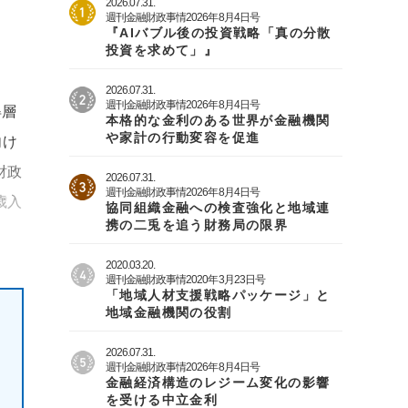
2026.07.31.
週刊金融財政事情2026年8月4日号
『AIバブル後の投資戦略「真の分散
投資を求めて」』
2026.07.31.
週刊金融財政事情2026年8月4日号
得層
本格的な金利のある世界が金融機関
や家計の行動変容を促進
向け
財政
2026.07.31.
週刊金融財政事情2026年8月4日号
歳入
協同組織金融への検査強化と地域連
携の二兎を追う財務局の限界
2020.03.20.
週刊金融財政事情2020年3月23日号
「地域人材支援戦略パッケージ」と
地域金融機関の役割
2026.07.31.
週刊金融財政事情2026年8月4日号
金融経済構造のレジーム変化の影響
を受ける中立金利